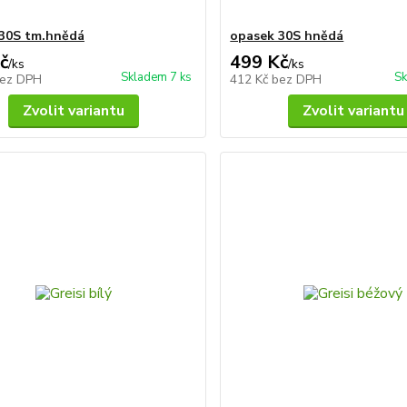
30S tm.hnědá
opasek 30S hnědá
č
499 Kč
/
ks
/
ks
Skladem 7 ks
Sk
ez DPH
412 Kč
bez DPH
Zvolit variantu
Zvolit variantu