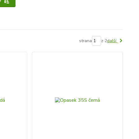
y
strana
z 2
další