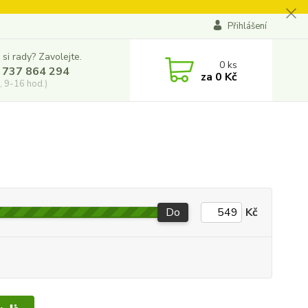
Přihlášení
 si rady? Zavolejte.
0
ks
 737 864 294
za
0 Kč
, 9-16 hod.)
Do
Kč