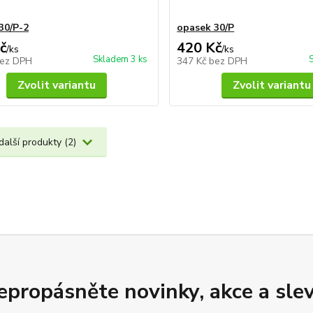
30/P-2
opasek 30/P
č
420 Kč
/
ks
/
ks
Skladem 3 ks
ez DPH
347 Kč
bez DPH
Zvolit variantu
Zvolit variantu
další produkty (2)
epropásněte novinky, akce a slev