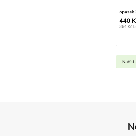
opasek 
440 K
364 Kč
b
Načíst 
N