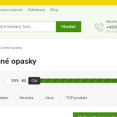
hrana soukromí
Reklamace
Blog
Nevíte
Hledat
+420
(Po-Pá
Kožené opasky
né opasky
Kč
Od
adem
Novinka
Akce
TOP produkt