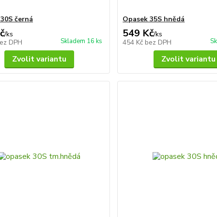
30S černá
Opasek 35S hnědá
č
549 Kč
/
ks
/
ks
Skladem 16 ks
Sk
ez DPH
454 Kč
bez DPH
Zvolit variantu
Zvolit variantu