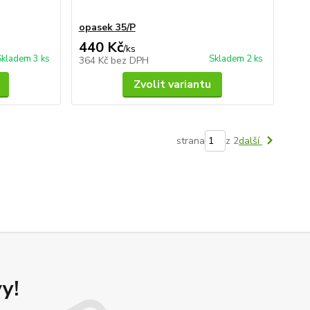
opasek 35/P
440 Kč
/
ks
Skladem 3 ks
Skladem 2 ks
364 Kč
bez DPH
Zvolit variantu
strana
z 2
další
y!