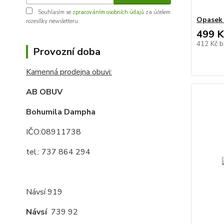
Souhlasím se
zpracováním osobních údajů
za účelem
Opasek 
rozesílky newsletteru.
499 K
412 Kč
b
Provozní doba
Kamenná prodejna obuvi:
AB OBUV
Bohumila Dampha
IČO:08911738
tel.: 737 864 294
Návsí 919
Návsí
739 92