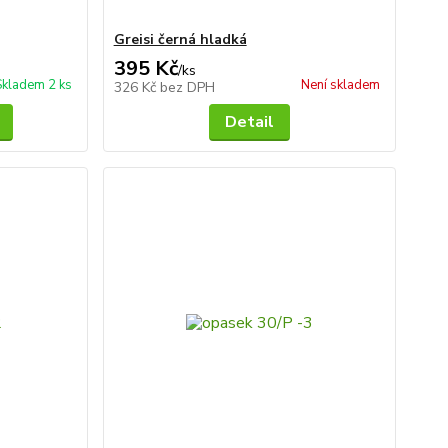
Greisi černá hladká
395 Kč
/
ks
Skladem 2 ks
Není skladem
326 Kč
bez DPH
Detail