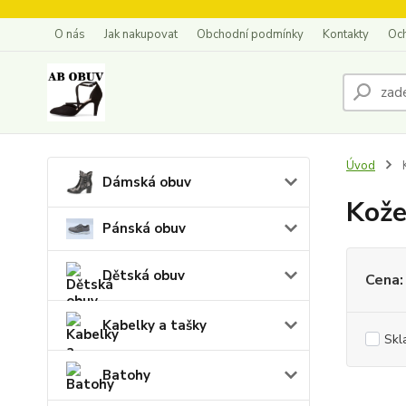
O nás
Jak nakupovat
Obchodní podmínky
Kontakty
Oc
Úvod
Dámská obuv
Kože
Pánská obuv
Dětská obuv
Cena:
Kabelky a tašky
Skl
Batohy