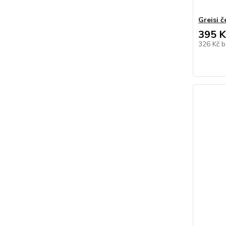
Greisi 
395 K
326 Kč
b