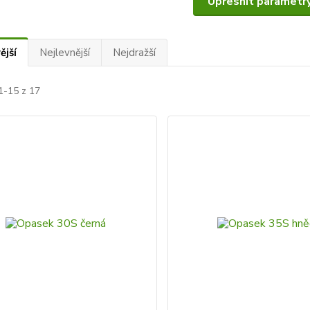
Upřesnit parametr
ější
Nejlevnější
Nejdražší
1-15 z 17