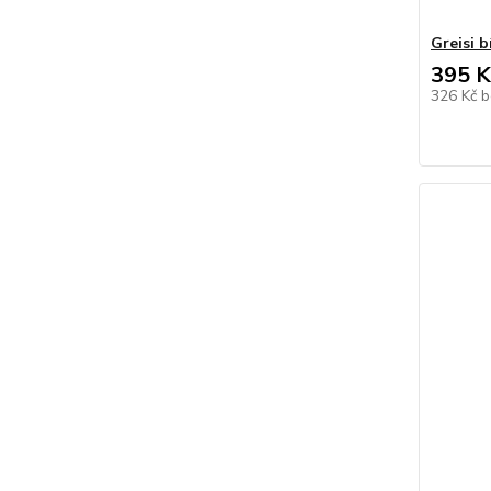
Greisi b
395 K
326 Kč
b