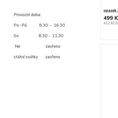
opasek 
Provozní doba:
499 K
412 Kč
b
Po -Pá 8.30 - 16.30
So 8.30 - 11.30
Ne zavřeno
státní svátky zavřeno