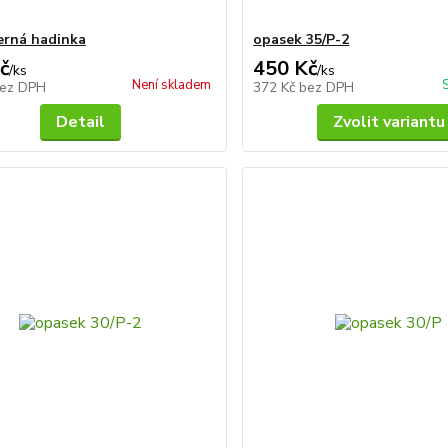
černá hadinka
opasek 35/P-2
č
450 Kč
/
ks
/
ks
Není skladem
ez DPH
372 Kč
bez DPH
Detail
Zvolit variantu