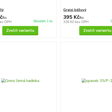
ílý
Greisi béžový
č
395 Kč
/
ks
/
ks
Skladem 1 ks
ez DPH
326 Kč
bez DPH
Zvolit variantu
Zvolit variantu