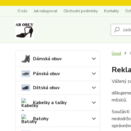
O nás
Jak nakupovat
Obchodní podmínky
Kontakty
Oc
Úvod
Dámská obuv
Rekl
Pánská obuv
Vážený zá
Dětská obuv
děkujeme 
měsíců.
Kabelky a tašky
Součástí 
nedodržov
Batohy
oprávněn