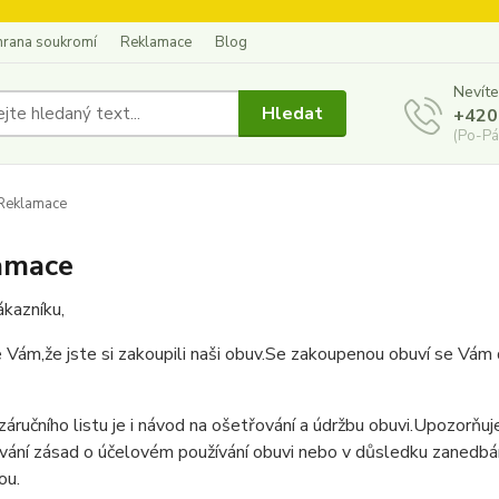
hrana soukromí
Reklamace
Blog
Nevíte
Hledat
+420
(Po-Pá
Reklamace
amace
kazníku,
Vám,že jste si zakoupili naši obuv.Se zakoupenou obuví se Vám 
záručního listu je i návod na ošetřování a údržbu obuvi.Upozorň
ání zásad o účelovém používání obuvi nebo v důsledku zanedbán
ou.