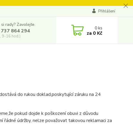
Přihlášení
 si rady? Zavolejte.
0
ks
 737 864 294
za
0 Kč
, 9-16 hod.)
dostává do rukou doklad,poskytující záruku na 24
ujeme,že pokud dojde k poškození obuvi z důvodu
í řádné údržby, nelze považovat takovou reklamaci za