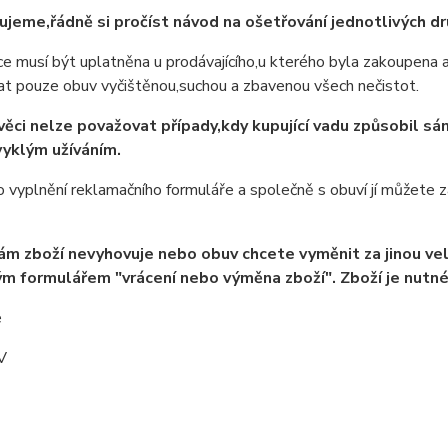
jeme,řádně si pročíst návod na ošetřování jednotlivých dru
 musí být uplatněna u prodávajícího,u kterého byla zakoupena a
at pouze obuv vyčištěnou,suchou a zbavenou všech nečistot.
věci nelze považovat případy,kdy kupující vadu způsobil s
vyklým užíváním.
 vyplnění reklamačního formuláře a společně s obuví jí můžete 
m zboží nevyhovuje nebo obuv chcete vyměnit za jinou veli
m formulářem "vrácení nebo výměna zboží". Zboží je nutné 
e
V