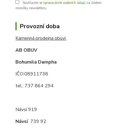
Souhlasím se
zpracováním osobních údajů
za účelem
rozesílky newsletteru.
Provozní doba
Kamenná prodejna obuvi:
AB OBUV
Bohumila Dampha
IČO:08911738
tel.: 737 864 294
Návsí 919
Návsí
739 92