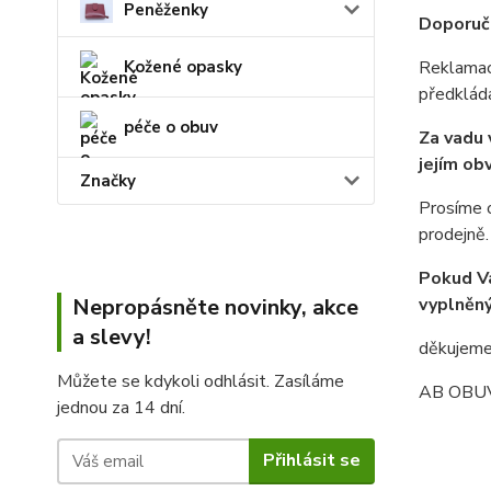
Peněženky
Doporuču
Kožené opasky
Reklamace
předklád
péče o obuv
Za vadu 
jejím ob
Značky
Prosíme o
prodejně.
Pokud Vá
Nepropásněte novinky, akce
vyplněný
a slevy!
děkujem
Můžete se kdykoli odhlásit. Zasíláme
AB OBU
jednou za 14 dní.
Přihlásit se