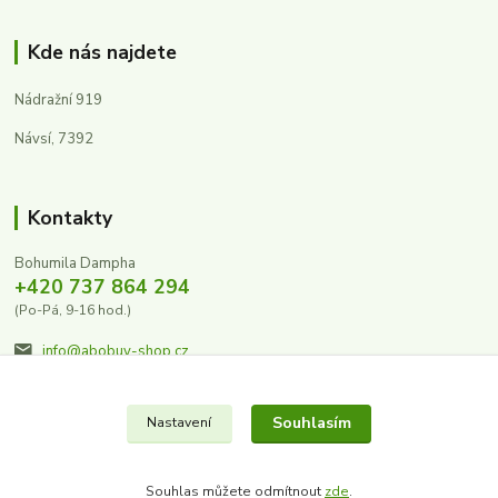
Kde nás najdete
Nádražní 919
Návsí, 7392
Kontakty
Bohumila Dampha
+420 737 864 294
(Po-Pá, 9-16 hod.)
info@abobuv-shop.cz
Souhlasím
Nastavení
Souhlas můžete odmítnout
zde
.