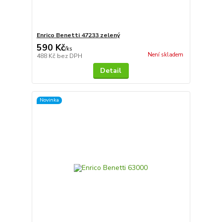
Enrico Benetti 47233 zelený
590 Kč
/
ks
Není skladem
488 Kč
bez DPH
Detail
Novinka