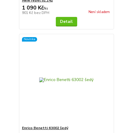
New rebel 51.142
1 090 Kč
/
ks
Není skladem
901 Kč
bez DPH
Detail
Novinka
Enrico Benetti 63002 šedý