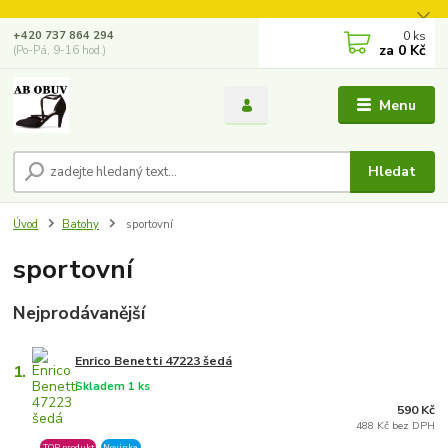
0
ks
+420 737 864 294
za
0 Kč
(Po-Pá, 9-16 hod.)
Menu
Hledat
Úvod
Batohy
sportovní
sportovní
Nejprodávanější
Enrico Benetti 47223 šedá
1.
Skladem 1 ks
590 Kč
488 Kč bez DPH
TOP produkt
Novinka