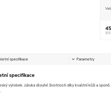
Vel
45
372
etní specifikace
Parametry
tní specifikace
český výrobek, záruka dlouhé životnosti díky kvalitní kůži a sp
.