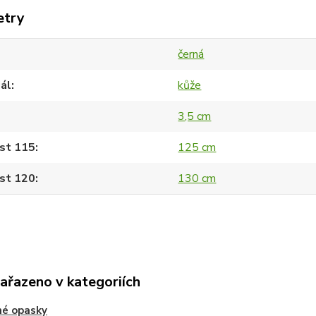
etry
černá
ál
kůže
3,5 cm
st 115
125 cm
st 120
130 cm
zařazeno v kategoriích
né opasky