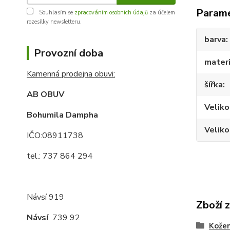
Param
Souhlasím se
zpracováním osobních údajů
za účelem
rozesílky newsletteru.
barva
Provozní doba
materi
Kamenná prodejna obuvi:
šířka
AB OBUV
Veliko
Bohumila Dampha
Veliko
IČO:08911738
tel.: 737 864 294
Návsí 919
Zboží 
Návsí
739 92
Kože