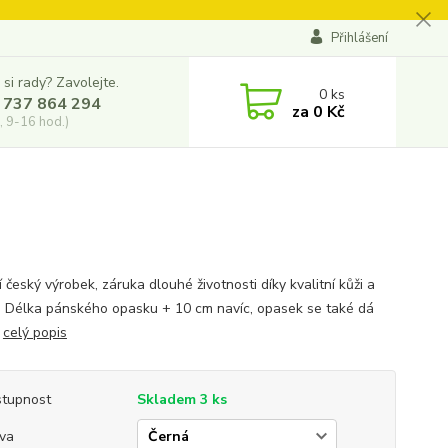
Přihlášení
 si rady? Zavolejte.
0
ks
 737 864 294
za
0 Kč
, 9-16 hod.)
í český výrobek, záruka dlouhé životnosti díky kvalitní kůži a
 Délka pánského opasku + 10 cm navíc, opasek se také dá
.
celý popis
tupnost
Skladem 3 ks
va