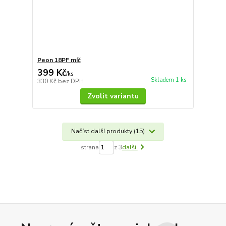
Peon 18PF míč
399 Kč
/
ks
Skladem 1 ks
330 Kč
bez DPH
Zvolit variantu
Načíst další produkty (15)
strana
z 3
další