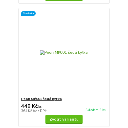
Novinka
Peon MI/001 šedá kytka
440 Kč
/
ks
Skladem 3 ks
364 Kč
bez DPH
Zvolit variantu