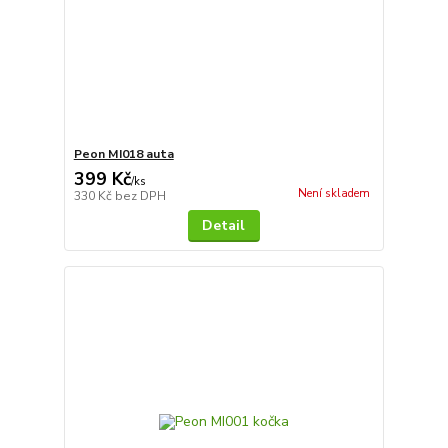
Peon MI018 auta
399 Kč
/
ks
Není skladem
330 Kč
bez DPH
Detail