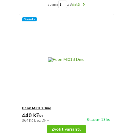
strana
z 3
další
Novinka
Peon MI018 Dino
440 Kč
/
ks
Skladem 13 ks
364 Kč
bez DPH
Zvolit variantu