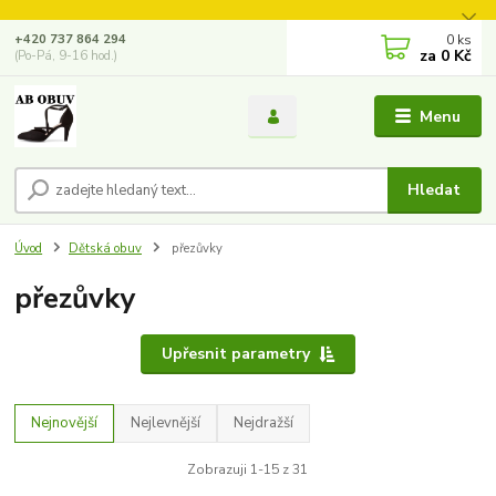
0
ks
+420 737 864 294
za
0 Kč
(Po-Pá, 9-16 hod.)
Menu
Hledat
Úvod
Dětská obuv
přezůvky
přezůvky
Upřesnit parametry
Nejnovější
Nejlevnější
Nejdražší
Zobrazuji 1-15 z 31