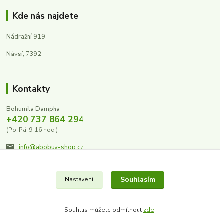
Kde nás najdete
Nádražní 919
Návsí, 7392
Kontakty
Bohumila Dampha
+420 737 864 294
(Po-Pá, 9-16 hod.)
info@abobuv-shop.cz
Souhlasím
Nastavení
Souhlas můžete odmítnout
zde
.
Vytvořeno na
Eshop-rychle.cz