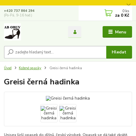
0
ks
+420 737 864 294
za
0 Kč
(Po-Pá, 9-16 hod.)
Menu
Hledat
Úvod
Kožené opasky
Greisi černá hadinka
Greisi černá hadinka
Unisex širší opasek do džínů, český výrobek. Opasek se dá také zkrátit.