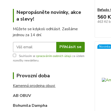
Befado 
Nepropásněte novinky, akce
560 K
a slevy!
463 Kč
b
Můžete se kdykoli odhlásit. Zasíláme
jednou za 14 dní.
Přihlásit se
Novinka
Souhlasím se
zpracováním osobních údajů
za účelem
rozesílky newsletteru.
Provozní doba
Kamenná prodejna obuvi:
AB OBUV
Bohumila Dampha