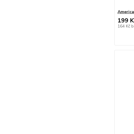
America
199 K
164 Kč
b