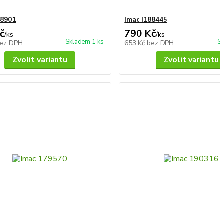
88901
Imac I188445
č
790 Kč
/
ks
/
ks
Skladem 1 ks
ez DPH
653 Kč
bez DPH
Zvolit variantu
Zvolit variantu