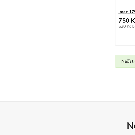
Imac 17
750 K
620 Kč
b
Načíst 
N