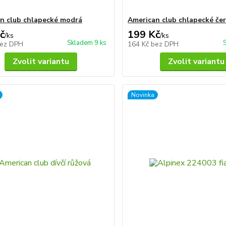
n club chlapecké modrá
American club chlapecké če
č
199 Kč
/
ks
/
ks
Skladem 9 ks
ez DPH
164 Kč
bez DPH
Zvolit variantu
Zvolit variantu
Novinka