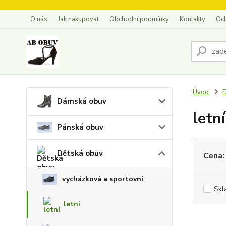
O nás
Jak nakupovat
Obchodní podmínky
Kontakty
Oc
Úvod
D
Dámská obuv
letní
Pánská obuv
Dětská obuv
Cena:
vycházková a sportovní
Skl
letní