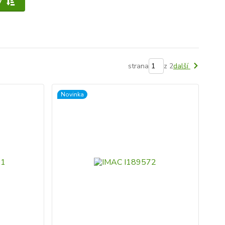
y
strana
z 2
další
Novinka