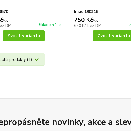
9570
Imac 190316
č
750 Kč
/
ks
/
ks
Skladem 1 ks
ez DPH
620 Kč
bez DPH
Zvolit variantu
Zvolit variantu
další produkty (1)
epropásněte novinky, akce a slev