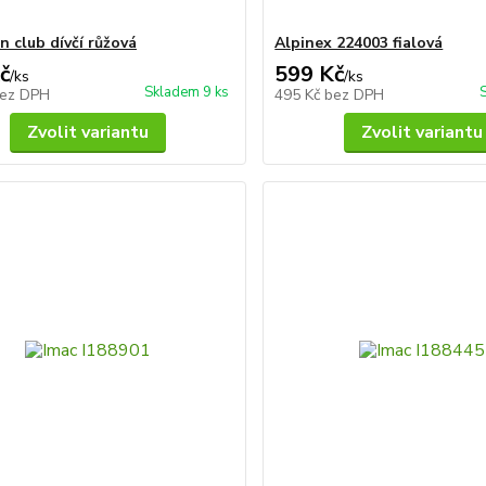
n club dívčí růžová
Alpinex 224003 fialová
č
599 Kč
/
ks
/
ks
Skladem 9 ks
ez DPH
495 Kč
bez DPH
Zvolit variantu
Zvolit variantu