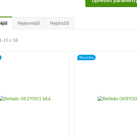
Upřesnit parametr
ější
Nejlevnější
Nejdražší
1-15 z 16
Novinka