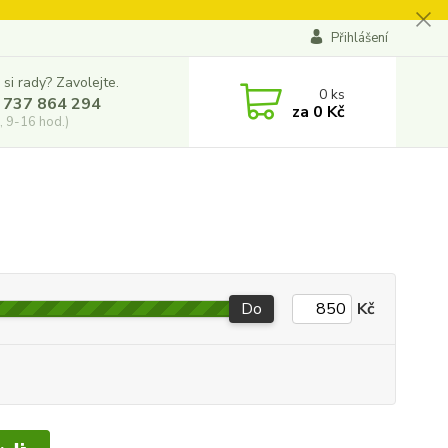
Přihlášení
 si rady? Zavolejte.
0
ks
 737 864 294
za
0 Kč
, 9-16 hod.)
Do
Kč