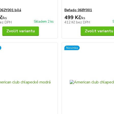
062Y001 bílá
Befado 068Y001
č
499 Kč
/
ks
/
ks
Skladem 2 ks
ez DPH
412 Kč
bez DPH
Zvolit variantu
Zvolit variantu
Novinka