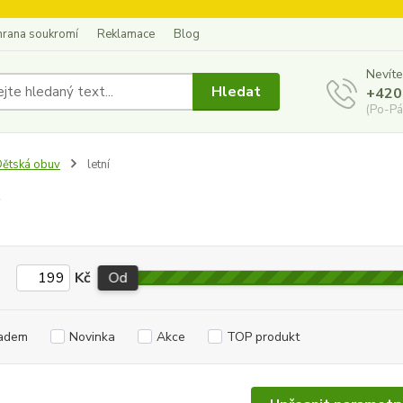
hrana soukromí
Reklamace
Blog
Nevíte
Hledat
+420
(Po-Pá
ětská obuv
letní
Kč
Od
adem
Novinka
Akce
TOP produkt