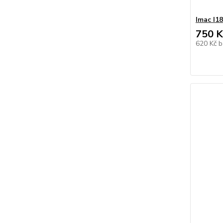
Imac I1
750 K
620 Kč
b