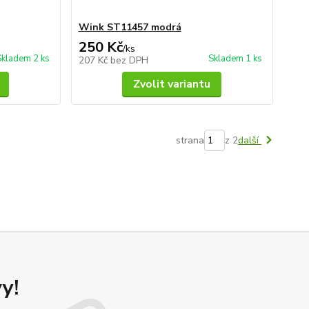
Wink ST11457 modrá
250 Kč
/
ks
Skladem 2 ks
Skladem 1 ks
207 Kč
bez DPH
Zvolit variantu
strana
z 2
další
y!