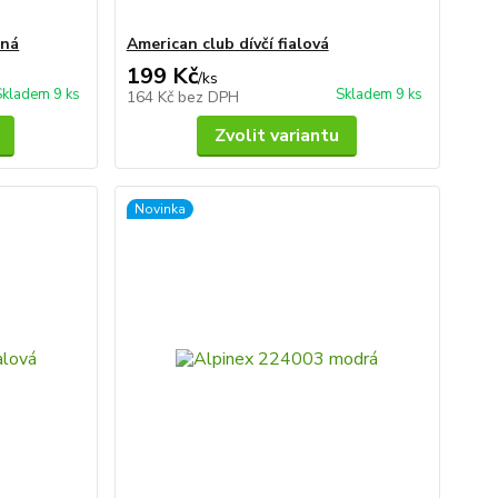
rná
American club dívčí fialová
199 Kč
/
ks
Skladem 9 ks
Skladem 9 ks
164 Kč
bez DPH
Zvolit variantu
Novinka