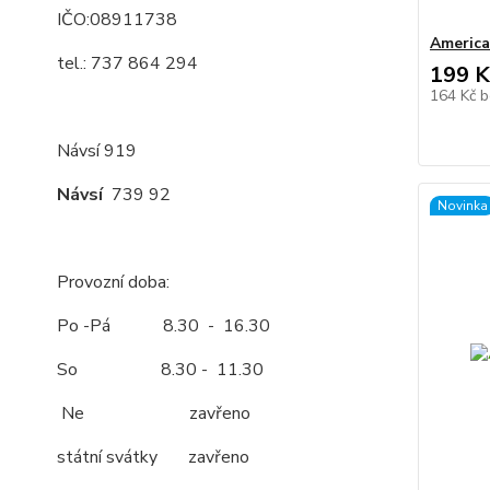
IČO:08911738
America
tel.: 737 864 294
199 K
164 Kč
b
Návsí 919
Návsí
739 92
Novinka
Provozní doba:
Po -Pá 8.30 - 16.30
So 8.30 - 11.30
Ne zavřeno
státní svátky zavřeno