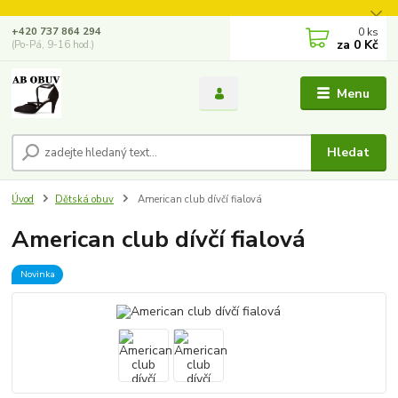
0
ks
+420 737 864 294
za
0 Kč
(Po-Pá, 9-16 hod.)
Menu
Hledat
Úvod
Dětská obuv
American club dívčí fialová
American club dívčí fialová
Novinka