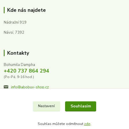
Kde nás najdete
Nádražní 919
Návsí, 7392
Kontakty
Bohumila Dampha
+420 737 864 294
(Po-Pá, 9-16 hod.)
info@abobuv-shop.cz
Souhlasím
Nastavení
Souhlas můžete odmítnout
zde
.
Vytvořeno na
Eshop-rychle.cz