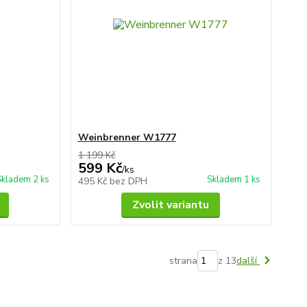
Weinbrenner W1777
1 199 Kč
599 Kč
/
ks
Skladem 2 ks
Skladem 1 ks
495 Kč
bez DPH
Zvolit variantu
strana
z 13
další