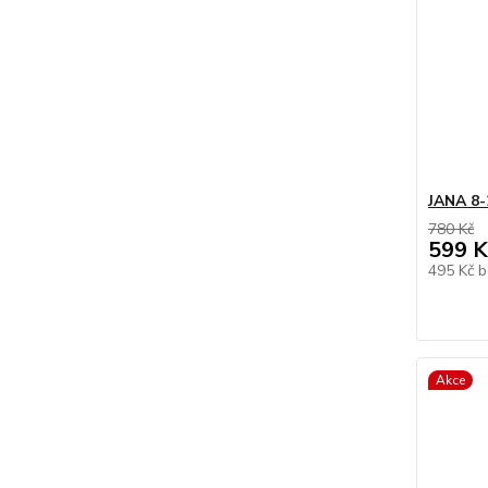
JANA 8-
780 Kč
599 K
495 Kč
b
Akce