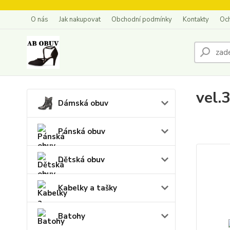
O nás
Jak nakupovat
Obchodní podmínky
Kontakty
Oc
vel.
Dámská obuv
Pánská obuv
Dětská obuv
Kabelky a tašky
Batohy