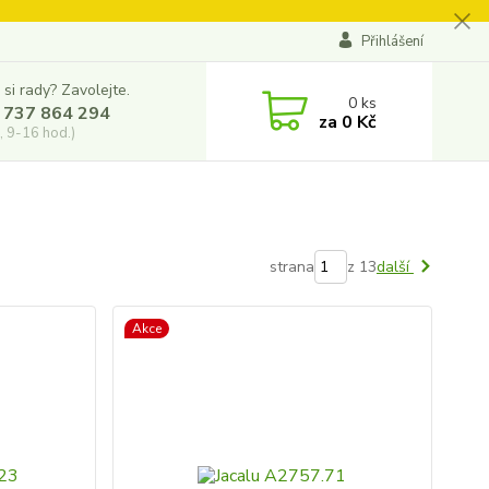
Přihlášení
 si rady? Zavolejte.
0
ks
 737 864 294
za
0 Kč
, 9-16 hod.)
strana
z 13
další
Akce