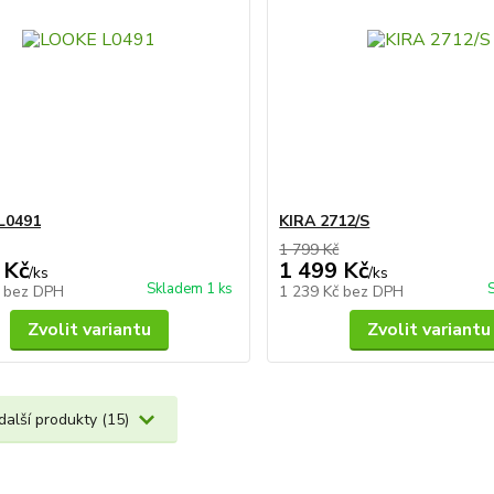
L0491
KIRA 2712/S
1 799 Kč
 Kč
1 499 Kč
/
ks
/
ks
Skladem 1 ks
č
bez DPH
1 239 Kč
bez DPH
Zvolit variantu
Zvolit variantu
další produkty (15)