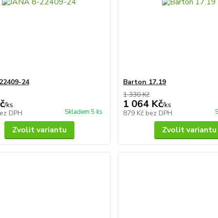
22409-24
Barton 17.19
1 330 Kč
č
1 064 Kč
/
ks
/
ks
Skladem 5 ks
ez DPH
879 Kč
bez DPH
Zvolit variantu
Zvolit variantu