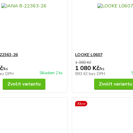
22363-26
LOOKE L0607
1 380 Kč
č
1 080 Kč
/
ks
/
ks
Skladem 2 ks
ez DPH
893 Kč
bez DPH
Zvolit variantu
Zvolit variantu
Akce