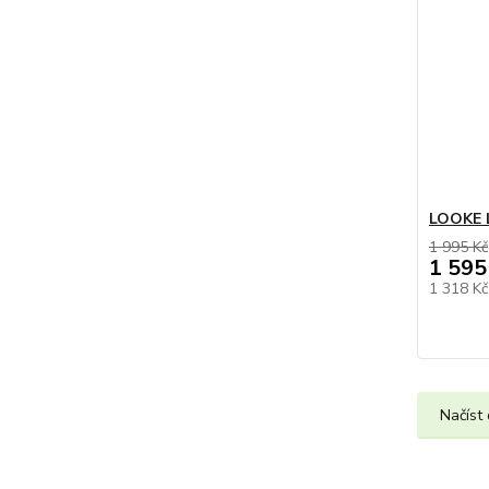
LOOKE 
1 995 Kč
1 595
1 318 K
Načíst 