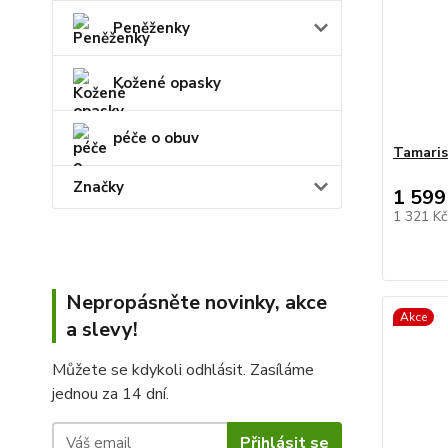
Peněženky
Kožené opasky
péče o obuv
Tamaris
Značky
1 599
1 321 K
Nepropásněte novinky, akce
Akce
a slevy!
Můžete se kdykoli odhlásit. Zasíláme
jednou za 14 dní.
Přihlásit se