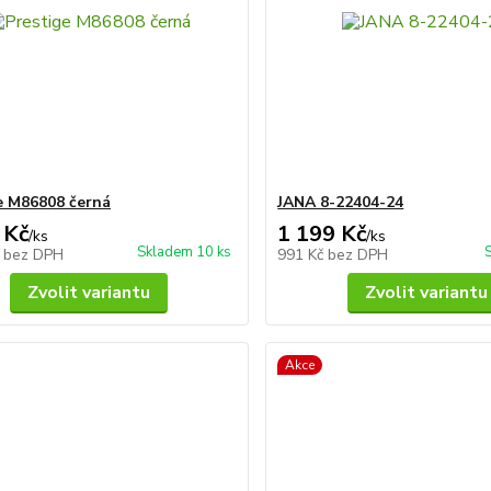
e M86808 černá
JANA 8-22404-24
 Kč
1 199 Kč
/
ks
/
ks
Skladem 10 ks
č
bez DPH
991 Kč
bez DPH
Zvolit variantu
Zvolit variantu
Akce