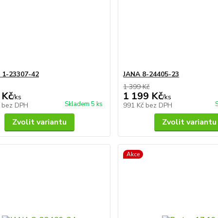
 1-23307-42
JANA 8-24405-23
1 399 Kč
 Kč
1 199 Kč
/
ks
/
ks
Skladem 5 ks
č
bez DPH
991 Kč
bez DPH
Zvolit variantu
Zvolit variantu
Akce