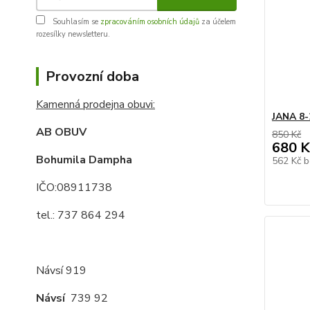
Souhlasím se
zpracováním osobních údajů
za účelem
rozesílky newsletteru.
Provozní doba
Kamenná prodejna obuvi:
JANA 8-
AB OBUV
850 Kč
680 K
Bohumila Dampha
562 Kč
b
IČO:08911738
tel.: 737 864 294
Návsí 919
Návsí
739 92