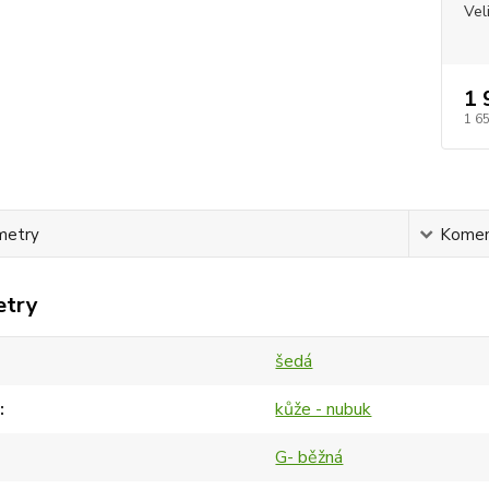
Vel
1 
1 6
metry
Komen
etry
šedá
kůže - nubuk
G- běžná