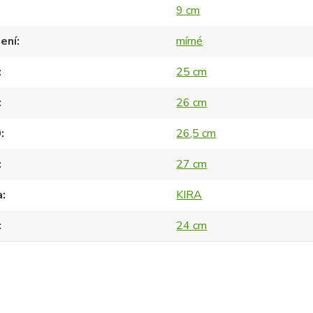
9 cm
ení
mírné
25 cm
26 cm
0
26,5 cm
27 cm
a
KIRA
24 cm