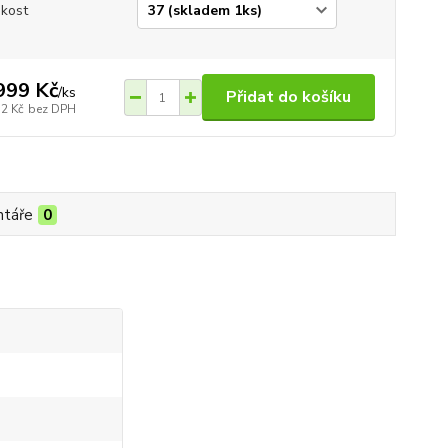
ikost
999 Kč
/
ks
Přidat do košíku
52 Kč
bez DPH
táře
0