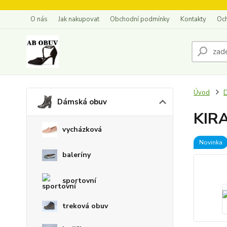
O nás
Jak nakupovat
Obchodní podmínky
Kontakty
Oc
Úvod
Dámská obuv
KIRA
vycházková
Novinka
baleríny
sportovní
treková obuv