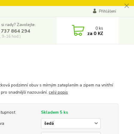
Přihlášení
 si rady? Zavolejte.
0
ks
 737 864 294
za
0 Kč
, 9-16 hod.)
ková podzimní obuv s mírným zateplením a zipem na vnitřní
, pro snadnější nazouvání.
celý popis
tupnost
Skladem 5 ks
va