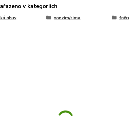
zařazeno v kategoriích
ká obuv
podzim/zima
šněr