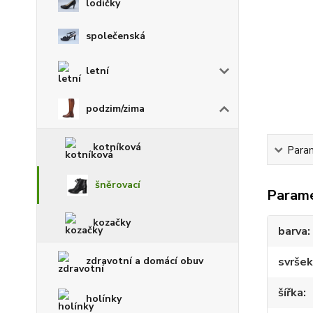
lodičky
společenská
letní
podzim/zima
kotníková
Para
šněrovací
Param
kozačky
barva
zdravotní a domácí obuv
svršek
šířka
holínky