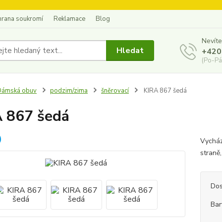
hrana soukromí
Reklamace
Blog
Nevíte
Hledat
+420
(Po-Pá
Dámská obuv
podzim/zima
šněrovací
KIRA 867 šedá
 867 šedá
Vycház
straně
Dos
Bar