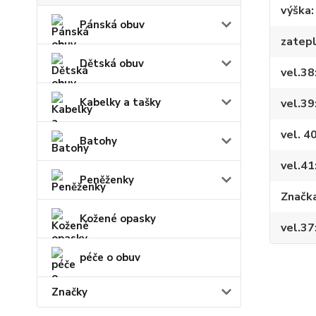
výška
Pánská obuv
zatepl
Dětská obuv
vel.38
Kabelky a tašky
vel.39
vel. 4
Batohy
vel.41
Peněženky
Značk
Kožené opasky
vel.37
péče o obuv
Značky