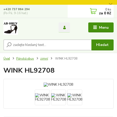
0
ks
+420 737 864 294
za
0 Kč
(Po-Pá, 9-16 hod.)
Menu
Hledat
Úvod
Pánská obuv
zimní
WINK HL92708
WINK HL92708