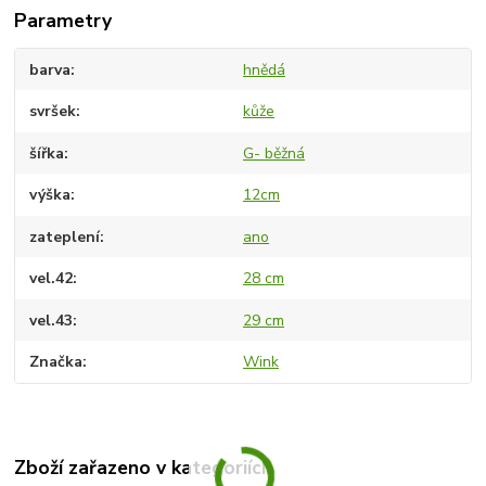
Parametry
barva
hnědá
svršek
kůže
šířka
G- běžná
výška
12cm
zateplení
ano
vel.42
28 cm
vel.43
29 cm
Značka
Wink
Zboží zařazeno v kategoriích