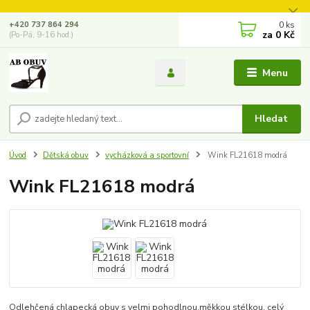
0
ks
+420 737 864 294
za
0 Kč
(Po-Pá, 9-16 hod.)
Menu
Hledat
Úvod
Dětská obuv
vycházková a sportovní
Wink FL21618 modrá
Wink FL21618 modrá
Odlehčená chlapecká obuv s velmi pohodlnou,měkkou stélkou.
celý