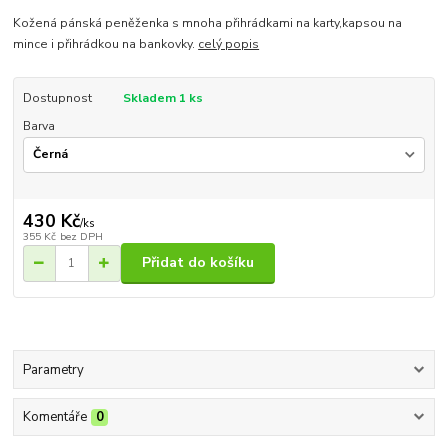
Kožená pánská peněženka s mnoha přihrádkami na karty,kapsou na
mince i přihrádkou na bankovky.
celý popis
Dostupnost
Skladem 1 ks
Barva
430 Kč
/
ks
355 Kč
bez DPH
Přidat do košíku
Parametry
Komentáře
0