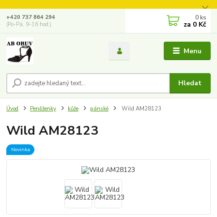
0
ks
+420 737 864 294
za
0 Kč
(Po-Pá, 9-16 hod.)
Menu
Hledat
Úvod
Peněženky
kůže
pánské
Wild AM28123
Wild AM28123
Novinka