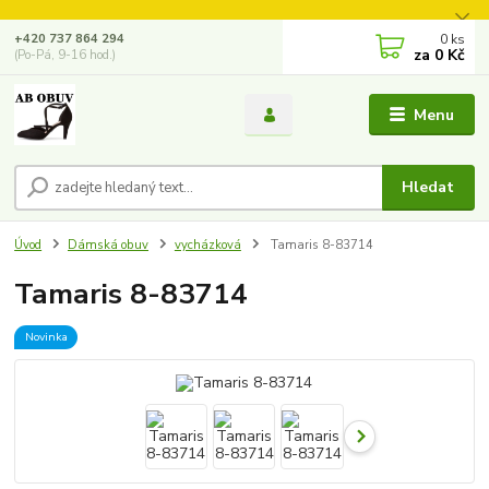
0
ks
+420 737 864 294
za
0 Kč
(Po-Pá, 9-16 hod.)
Menu
Hledat
Úvod
Dámská obuv
vycházková
Tamaris 8-83714
Tamaris 8-83714
Novinka