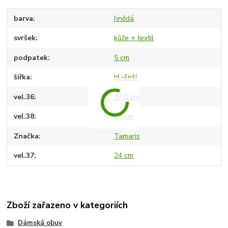
barva
hnědá
svršek
kůže + textil
podpatek
5 cm
šířka
H -širší
vel.36
23,5 cm
vel.38
25 cm
Značka
Tamaris
vel.37
24 cm
Zboží zařazeno v kategoriích
Dámská obuv