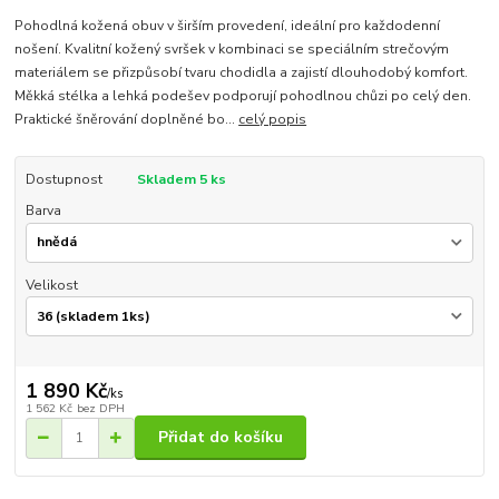
Pohodlná kožená obuv v širším provedení, ideální pro každodenní
nošení. Kvalitní kožený svršek v kombinaci se speciálním strečovým
materiálem se přizpůsobí tvaru chodidla a zajistí dlouhodobý komfort.
Měkká stélka a lehká podešev podporují pohodlnou chůzi po celý den.
Praktické šněrování doplněné bo...
celý popis
Dostupnost
Skladem 5 ks
Barva
Velikost
1 890 Kč
/
ks
1 562 Kč
bez DPH
Přidat do košíku