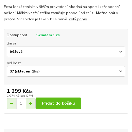
Extra lehká teniska v širším provedení, vhodná na sport i každodenní
nošení. Měkká vnitřní stélka zaručuje pohodlí při chůzi. Možno prát v
pračce. V nabídce je také v bílé barvě.
celý popis
Dostupnost
Skladem 1 ks
Barva
Velikost
1 299 Kč
/
ks
1 074 Kč
bez DPH
Přidat do košíku