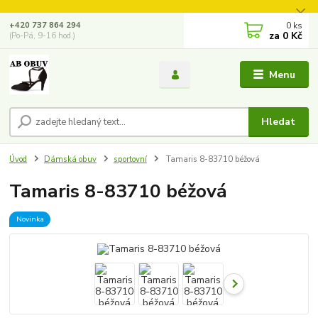
0
ks
+420 737 864 294
za
0 Kč
(Po-Pá, 9-16 hod.)
Menu
Hledat
Úvod
Dámská obuv
sportovní
Tamaris 8-83710 béžová
Tamaris 8-83710 béžová
Novinka