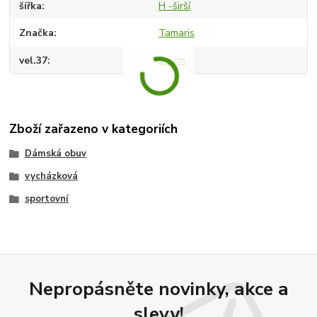
šířka
H -širší
Značka
Tamaris
vel.37
24 cm
Zboží zařazeno v kategoriích
Dámská obuv
vycházková
sportovní
Nepropásněte novinky, akce a
slevy!