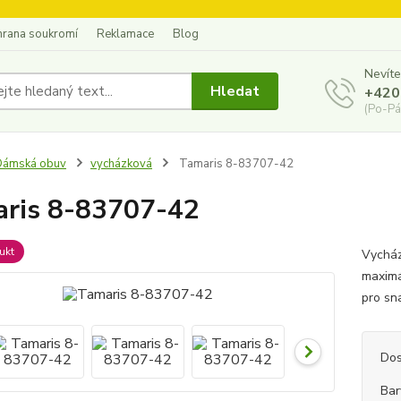
hrana soukromí
Reklamace
Blog
Nevíte
Hledat
+420
(Po-Pá
Dámská obuv
vycházková
Tamaris 8-83707-42
ris 8-83707-42
ukt
Vycház
maximá
pro sn
Dos
Bar