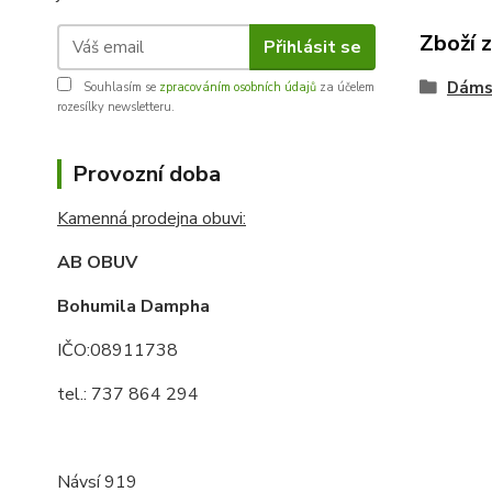
Zboží 
Přihlásit se
Dáms
Souhlasím se
zpracováním osobních údajů
za účelem
rozesílky newsletteru.
Provozní doba
Kamenná prodejna obuvi:
AB OBUV
Bohumila Dampha
IČO:08911738
tel.: 737 864 294
Návsí 919