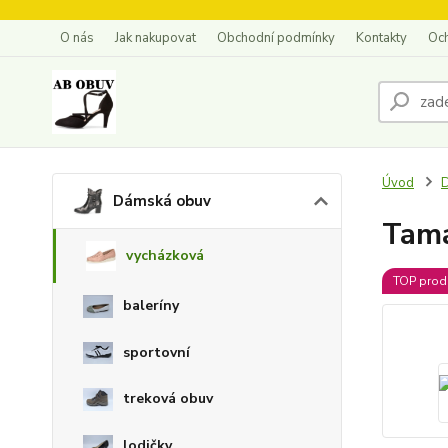
O nás
Jak nakupovat
Obchodní podmínky
Kontakty
Oc
Úvod
Dámská obuv
Tama
vycházková
TOP prod
baleríny
sportovní
treková obuv
lodičky