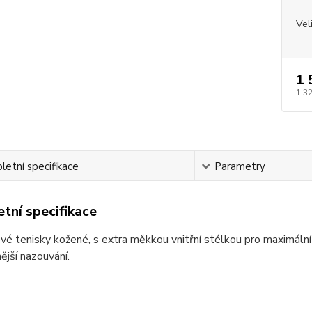
Vel
1 
1 3
etní specifikace
Parametry
tní specifikace
é tenisky kožené, s extra měkkou vnitřní stélkou pro maximální
ější nazouvání.