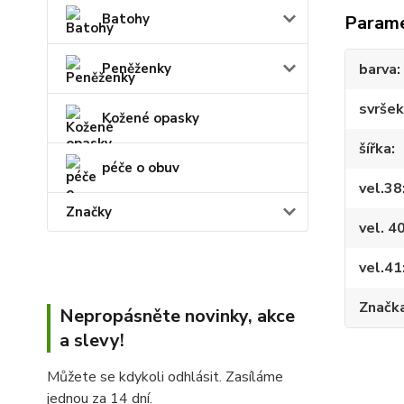
Batohy
Param
Peněženky
barva
svršek
Kožené opasky
šířka
péče o obuv
vel.38
Značky
vel. 4
vel.41
Značk
Nepropásněte novinky, akce
a slevy!
Můžete se kdykoli odhlásit. Zasíláme
jednou za 14 dní.