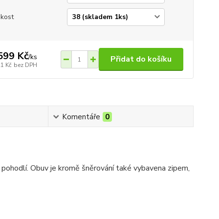
ikost
599 Kč
/
ks
Přidat do košíku
21 Kč
bez DPH
Komentáře
0
 pohodlí. Obuv je kromě šněrování také vybavena zipem,