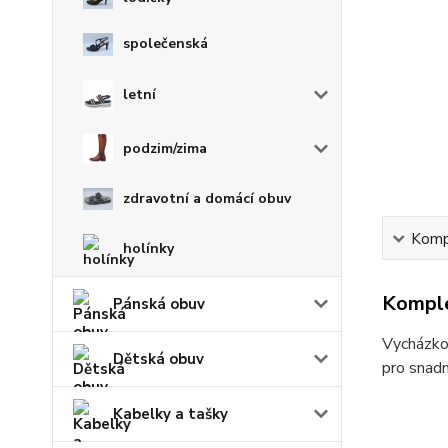
společenská
letní
podzim/zima
zdravotní a domácí obuv
Kompl
holínky
Komple
Pánská obuv
Vycházkov
Dětská obuv
pro snadn
Kabelky a tašky