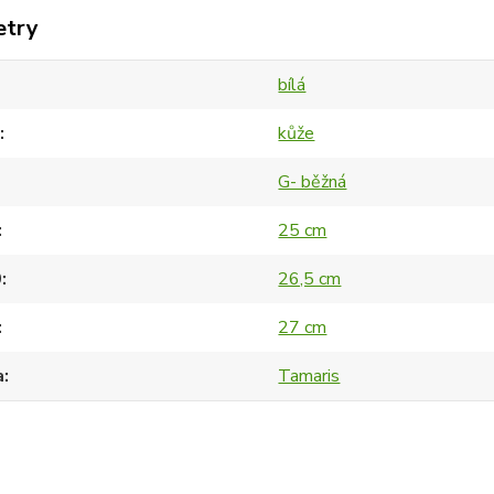
etry
bílá
kůže
G- běžná
25 cm
0
26,5 cm
27 cm
a
Tamaris