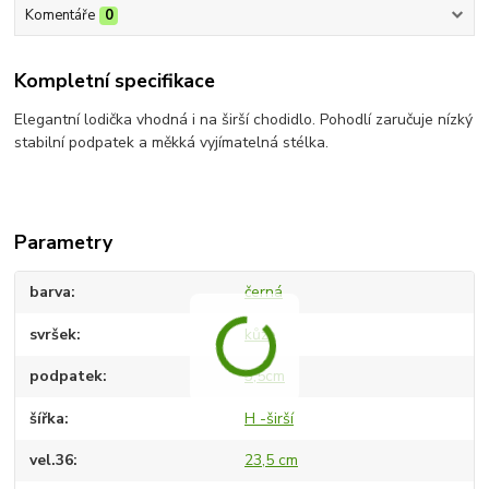
Komentáře
0
Kompletní specifikace
Elegantní lodička vhodná i na širší chodidlo. Pohodlí zaručuje nízký
stabilní podpatek a měkká vyjímatelná stélka.
Parametry
barva
černá
svršek
kůže
podpatek
3,5cm
šířka
H -širší
vel.36
23,5 cm