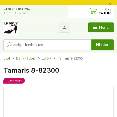
0
ks
+420 737 864 294
za
0 Kč
(Po-Pá, 9-16 hod.)
Menu
Hledat
Úvod
Dámská obuv
lodičky
Tamaris 8-82300
Tamaris 8-82300
TOP produkt