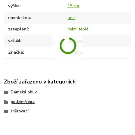
výška
15 cm
membrána
ano
zateplení
velmi teplé
vel.44
29,5 cm
Značka
Tamaris
Zboží zařazeno v kategoriích
Dámská obuv
podzim/zima
šněrovací