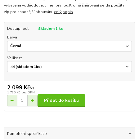
vybavena voděodolnou menbránou.Kromě šněrování se dá použít i
zip,pro snadnější obouvání.
celý popis
Dostupnost
Skladem 1 ks
Barva
Velikost
2 099 Kč
/
ks
1 735 Kč
bez DPH
Přidat do košíku
Kompletní specifikace