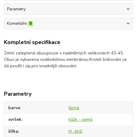
Parametry
Komentáře
0
Kompletní specifikace
Zimní zateplená obuv,pouze v nadměrných velikostech 43-45.
Obuv je vybavena voděodolnou menbránou.Kromě šněrování se
dá použít i zip,pro snadnější obouvání.
Parametry
barva
černá
svršek
kůže - semiš
šířka
H -širší