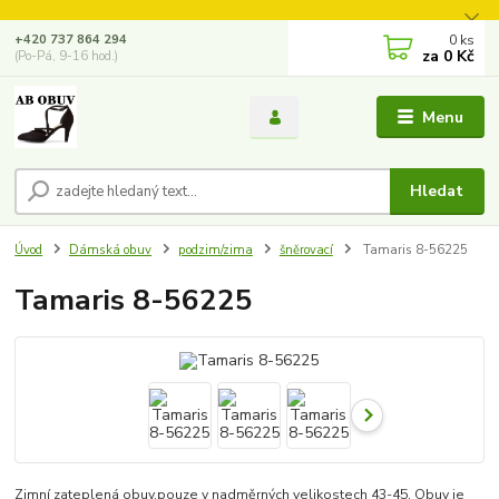
0
ks
+420 737 864 294
za
0 Kč
(Po-Pá, 9-16 hod.)
Menu
Hledat
Úvod
Dámská obuv
podzim/zima
šněrovací
Tamaris 8-56225
Tamaris 8-56225
Zimní zateplená obuv,pouze v nadměrných velikostech 43-45. Obuv je