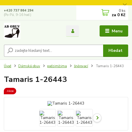
0
ks
+420 737 864 294
za
0 Kč
(Po-Pá, 9-16 hod.)
Menu
Hledat
Úvod
Dámská obuv
podzim/zima
šněrovací
Tamaris 1-26443
Tamaris 1-26443
Akce