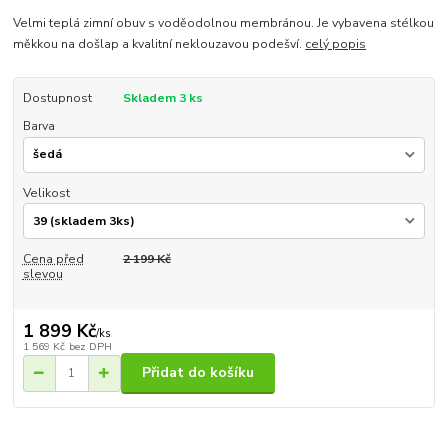
Velmi teplá zimní obuv s voděodolnou membránou. Je vybavena stélkou
měkkou na došlap a kvalitní neklouzavou podešví.
celý popis
Dostupnost
Skladem 3 ks
Barva
Velikost
Cena před
2 199 Kč
slevou
1 899 Kč
/
ks
1 569 Kč
bez DPH
Přidat do košíku