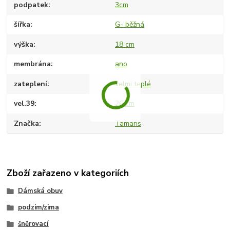
podpatek
3cm
šířka
G- běžná
výška
18 cm
membrána
ano
zateplení
velmi teplé
vel.39
26 cm
Značka
Tamaris
Zboží zařazeno v kategoriích
Dámská obuv
podzim/zima
šněrovací