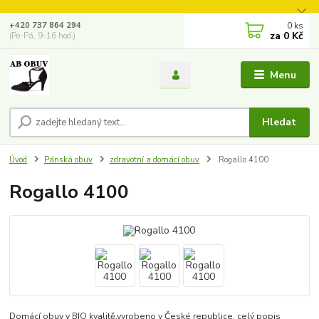
0
ks
+420 737 864 294
za
0 Kč
(Po-Pá, 9-16 hod.)
Menu
Hledat
Úvod
Pánská obuv
zdravotní a domácí obuv
Rogallo 4100
Rogallo 4100
Domácí obuv v BIO kvalitě,vyrobeno v České republice.
celý popis