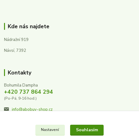
Kde nás najdete
Nádražní 919
Návsí, 7392
Kontakty
Bohumila Dampha
+420 737 864 294
(Po-Pá, 9-16 hod.)
info@abobuv-shop.cz
Souhlasím
Nastavení