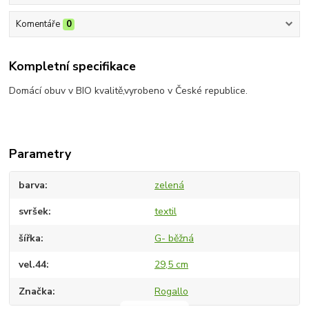
Komentáře
0
Kompletní specifikace
Domácí obuv v BIO kvalitě,vyrobeno v České republice.
Parametry
barva
zelená
svršek
textil
šířka
G- běžná
vel.44
29,5 cm
Značka
Rogallo