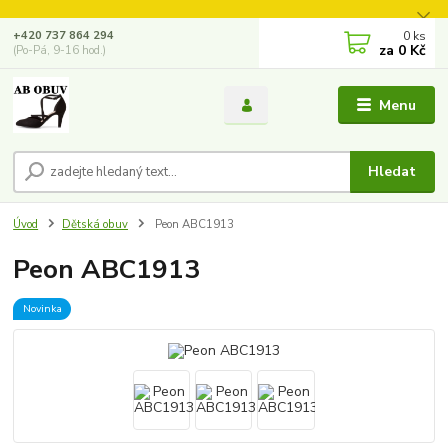
0
ks
+420 737 864 294
za
0 Kč
(Po-Pá, 9-16 hod.)
Menu
Hledat
Úvod
Dětská obuv
Peon ABC1913
Peon ABC1913
Novinka