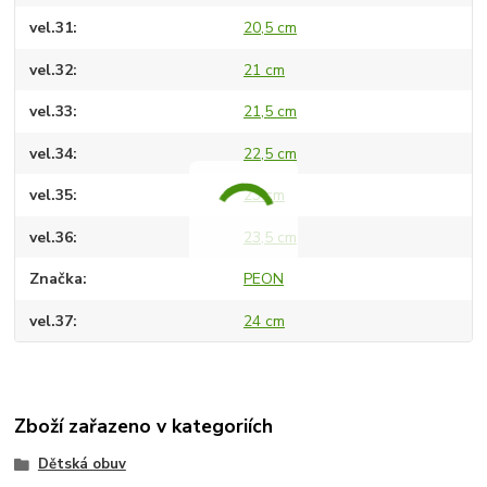
vel.31
20,5 cm
vel.32
21 cm
vel.33
21,5 cm
vel.34
22,5 cm
vel.35
23 cm
vel.36
23,5 cm
Značka
PEON
vel.37
24 cm
Zboží zařazeno v kategoriích
Dětská obuv