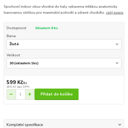
Sportovní indoor obuv vhodná do haly, vybavena měkkou anatomicky
tvarovanou stélkou pro maximální pohodlí a zdravé chodidlo.
celý popis
Dostupnost
Skladem 8 ks
Barva
Velikost
599 Kč
/
ks
495 Kč
bez DPH
Přidat do košíku
Kompletní specifikace