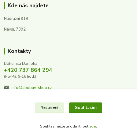
Kde nás najdete
Nádražní 919
Návsí, 7392
Kontakty
Bohumila Dampha
+420 737 864 294
(Po-Pá, 9-16 hod.)
info@abobuv-shop.cz
Souhlasím
Nastavení
Souhlas můžete odmítnout
zde
.
Vytvořeno na
Eshop-rychle.cz