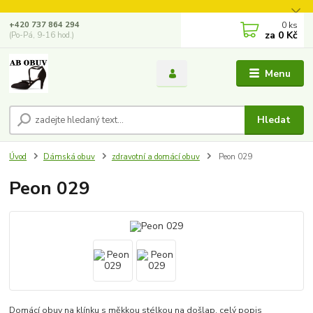
0
ks
+420 737 864 294
za
0 Kč
(Po-Pá, 9-16 hod.)
Menu
Hledat
Úvod
Dámská obuv
zdravotní a domácí obuv
Peon 029
Peon 029
Domácí obuv na klínku s měkkou stélkou na došlap.
celý popis