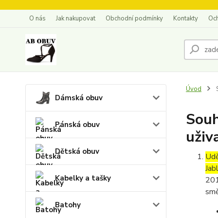
O nás
Jak nakupovat
Obchodní podmínky
Kontakty
Oc
Úvod
S
Dámská obuv
Souh
Pánská obuv
uživ
Dětská obuv
Udě
Jab
Kabelky a tašky
201
smě
Batohy