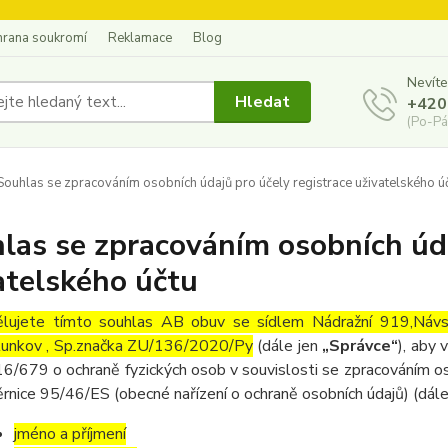
hrana soukromí
Reklamace
Blog
Nevíte
Hledat
+420
(Po-Pá
ouhlas se zpracováním osobních údajů pro účely registrace uživatelského ú
las se zpracováním osobních úda
atelského účtu
lujete tímto souhlas AB obuv se sídlem Nádražní 919,Ná
lunkov , Sp.značka ZU/136/2020/Py
(dále jen
„Správce“
), aby
6/679 o ochraně fyzických osob v souvislosti se zpracováním os
rnice 95/46/ES (obecné nařízení o ochraně osobních údajů) (dál
jméno a příjmení