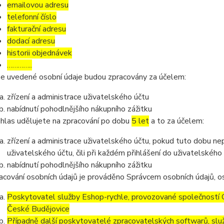
emailovou adresu
telefonní číslo
fakturační adresu
dodací adresu
historii objednávek
…………..
e uvedené osobní údaje budou zpracovány za účelem:
zřízení a administrace uživatelského účtu
nabídnutí pohodlnějšího nákupního zážitku
hlas udělujete na zpracování po dobu
5 let
a to za účelem:
zřízení a administrace uživatelského účtu, pokud tuto dobu ne
uživatelského účtu, čili při každém přihlášení do uživatelského
nabídnutí pohodlnějšího nákupního zážitku
acování osobních údajů je prováděno Správcem osobních údajů, os
Poskytovatel služby Eshop-rychle, provozované společností G
České Budějovice
Případně další poskytovatelé zpracovatelských softwarů, služ