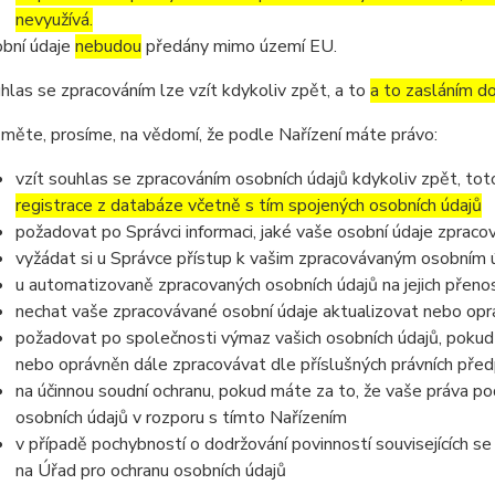
nevyužívá.
bní údaje
nebudou
předány mimo území EU.
hlas se zpracováním lze vzít kdykoliv zpět, a to
a to zasláním do
měte, prosíme, na vědomí, že podle Nařízení máte právo:
vzít souhlas se zpracováním osobních údajů kdykoliv zpět, to
registrace z databáze včetně s tím spojených osobních údajů
požadovat po Správci informaci, jaké vaše osobní údaje zpraco
vyžádat si u Správce přístup k vašim zpracovávaným osobním ú
u automatizovaně zpracovaných osobních údajů na jejich přeno
nechat vaše zpracovávané osobní údaje aktualizovat nebo opra
požadovat po společnosti výmaz vašich osobních údajů, pokud 
nebo oprávněn dále zpracovávat dle příslušných právních před
na účinnou soudní ochranu, pokud máte za to, že vaše práva po
osobních údajů v rozporu s tímto Nařízením
v případě pochybností o dodržování povinností souvisejících s
na Úřad pro ochranu osobních údajů