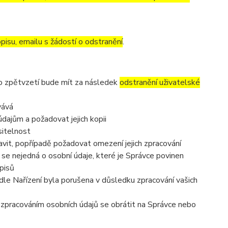
pisu, emailu s žádostí o odstranění
.
to zpětvzetí bude mít za následek
odstranění uživatelské
vává
dajům a požadovat jejich kopii
sitelnost
vit, popřípadě požadovat omezení jejich zpracování
se nejedná o osobní údaje, které je Správce povinen
pisů
dle Nařízení byla porušena v důsledku zpracování vašich
e zpracováním osobních údajů se obrátit na Správce nebo