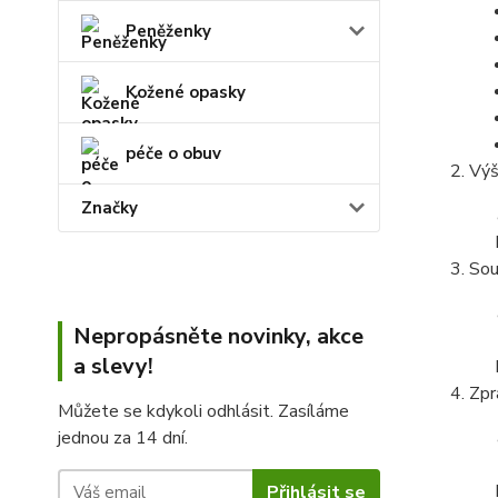
Peněženky
Kožené opasky
péče o obuv
Výš
Značky
Sou
Nepropásněte novinky, akce
a slevy!
Zpr
Můžete se kdykoli odhlásit. Zasíláme
jednou za 14 dní.
Přihlásit se