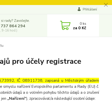
Přihlášení
 si rady? Zavolejte.
0
ks
 737 864 294
za
0 Kč
, 9-16 hod.)
čtu
jů pro účely registrace
vsí,73992, IČ 08911738, zapsaná u Městským úřadem
 ve smyslu nařízení Evropského parlamentu a Rady (EU) č.
obních údajů a o volném pohybu těchto údajů a o zrušení
e jen
„Nařízení“
), zpracovával/a následující osobní údaje: