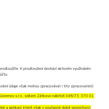
prodloužíte. K prodloužení dochází aktivním využíváním
 účtu
obní údaje však mohou zpracovávat i tito zpracovatelé:
olemos s.r.o., sídlem Zátkovo nábřeží 448/73, 370 01,
eb a aplikací, které však v současné době společnost