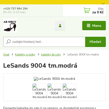
0
ks
+420 737 864 294
za
0 Kč
(Po-Pá, 9-16 hod.)
Menu
Hledat
Úvod
Kabelky a tašky
kabelky do ruky
LeSands 9004 tm.modrá
LeSands 9004 tm.modrá
Elegantní kabelka do ruky či na rameno, je dostatečně prostorná s