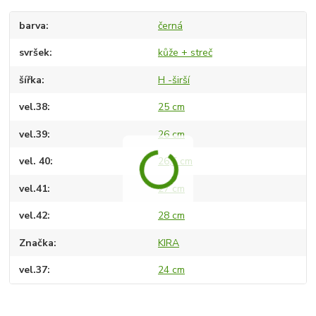
barva
černá
svršek
kůže + streč
šířka
H -širší
vel.38
25 cm
vel.39
26 cm
vel. 40
26,5 cm
vel.41
27 cm
vel.42
28 cm
Značka
KIRA
vel.37
24 cm