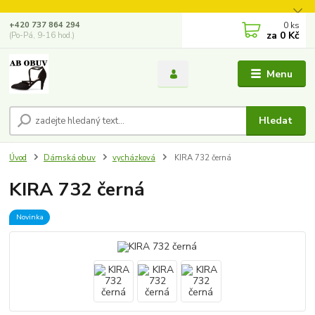
0
ks
+420 737 864 294
za
0 Kč
(Po-Pá, 9-16 hod.)
Menu
Hledat
Úvod
Dámská obuv
vycházková
KIRA 732 černá
KIRA 732 černá
Novinka