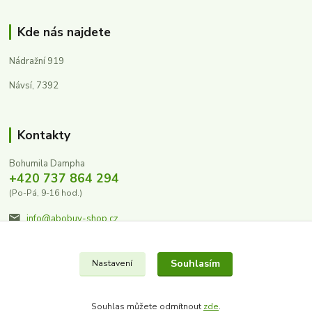
Kde nás najdete
Nádražní 919
Návsí, 7392
Kontakty
Bohumila Dampha
+420 737 864 294
(Po-Pá, 9-16 hod.)
info@abobuv-shop.cz
Souhlasím
Nastavení
Souhlas můžete odmítnout
zde
.