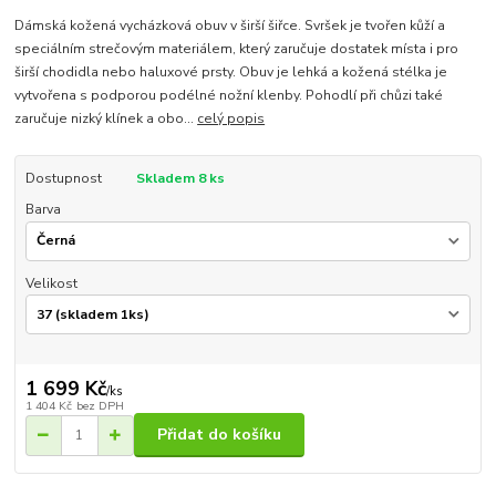
Dámská kožená vycházková obuv v širší šiřce. Svršek je tvořen kůží a
speciálním strečovým materiálem, který zaručuje dostatek místa i pro
širší chodidla nebo haluxové prsty. Obuv je lehká a kožená stélka je
vytvořena s podporou podélné nožní klenby. Pohodlí při chůzi také
zaručuje nizký klínek a obo...
celý popis
Dostupnost
Skladem 8 ks
Barva
Velikost
1 699 Kč
/
ks
1 404 Kč
bez DPH
Přidat do košíku