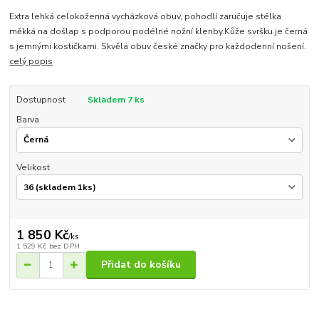
Extra lehká celokoženná vycházková obuv, pohodlí zaručuje stélka
měkká na došlap s podporou podélné nožní klenby.Kůže svršku je černá
s jemnými kostičkami. Skvělá obuv české značky pro každodenní nošení.
celý popis
Dostupnost
Skladem 7 ks
Barva
Velikost
1 850 Kč
/
ks
1 529 Kč
bez DPH
Přidat do košíku