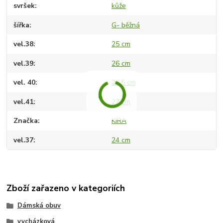
svršek
kůže
šířka
G- běžná
vel.38
25 cm
vel.39
26 cm
vel. 40
26,5 cm
vel.41
27 cm
Značka
KIRA
vel.37
24 cm
Zboží zařazeno v kategoriích
Dámská obuv
vycházková