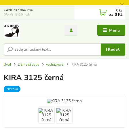
0
ks
+420 737 864 294
za
0 Kč
(Po-Pá, 9-16 hod.)
Menu
Hledat
Úvod
Dámská obuv
vycházková
KIRA 3125 černá
KIRA 3125 černá
Novinka