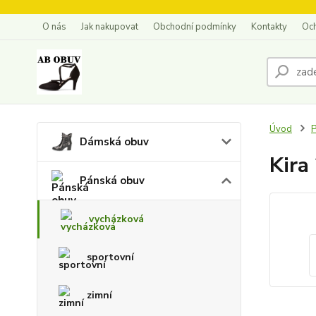
O nás
Jak nakupovat
Obchodní podmínky
Kontakty
Oc
Úvod
P
Dámská obuv
Kira
Pánská obuv
vycházková
sportovní
zimní