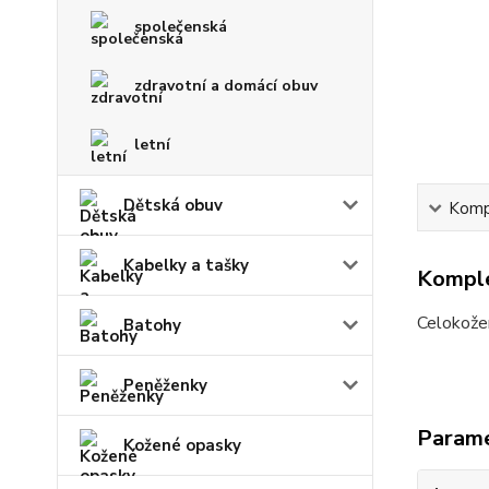
společenská
zdravotní a domácí obuv
letní
Dětská obuv
Kompl
Kabelky a tašky
Komple
Celokožen
Batohy
Peněženky
Param
Kožené opasky