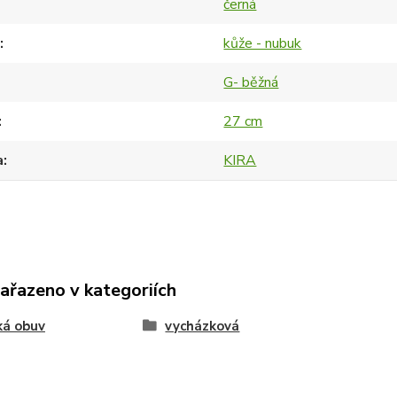
černá
kůže - nubuk
G- běžná
27 cm
a
KIRA
zařazeno v kategoriích
ká obuv
vycházková