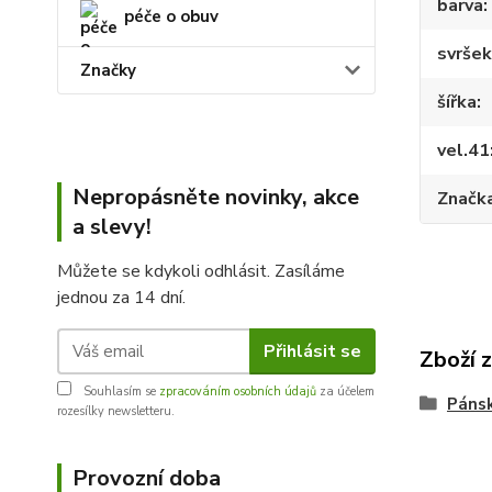
barva
péče o obuv
svršek
Značky
šířka
vel.41
Nepropásněte novinky, akce
Značk
a slevy!
Můžete se kdykoli odhlásit. Zasíláme
jednou za 14 dní.
Přihlásit se
Zboží 
Souhlasím se
zpracováním osobních údajů
za účelem
Páns
rozesílky newsletteru.
Provozní doba