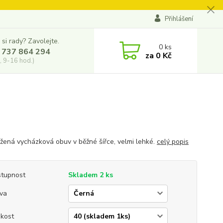
Přihlášení
 si rady? Zavolejte.
0
ks
 737 864 294
za
0 Kč
, 9-16 hod.)
žená vycházková obuv v běžné šířce, velmi lehké.
celý popis
tupnost
Skladem 2 ks
va
ikost