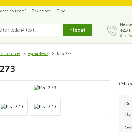
hrana soukromí
Reklamace
Blog
Nevíte
Hledat
+420
(Po-Pá
ánská obuv
vycházková
Kira 273
 273
Celoko
Dos
Bar
Vel