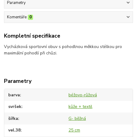
Parametry
Komentáře
0
Kompletní specifikace
Vycházková sportovní obuv s pohodlnou měkkou stélkou pro
maximální pohodlí při chůzi.
Parametry
barva
béžovo-růžová
svršek
kůže + textil
šířka
G- běžná
vel.38
25 cm