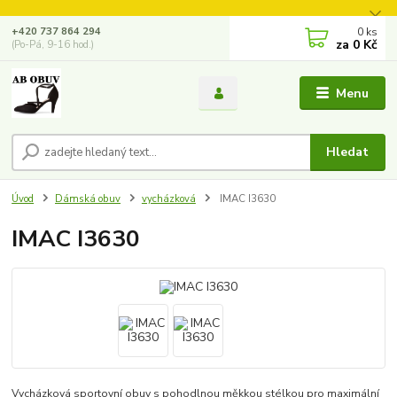
0
ks
+420 737 864 294
za
0 Kč
(Po-Pá, 9-16 hod.)
Menu
Hledat
Úvod
Dámská obuv
vycházková
IMAC I3630
IMAC I3630
Vycházková sportovní obuv s pohodlnou měkkou stélkou pro maximální