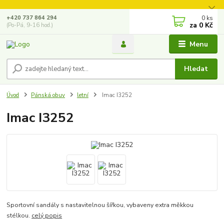
0
ks
+420 737 864 294
za
0 Kč
(Po-Pá, 9-16 hod.)
Menu
Hledat
Úvod
Pánská obuv
letní
Imac I3252
Imac I3252
Sportovní sandály s nastavitelnou šířkou, vybaveny extra měkkou
stélkou.
celý popis