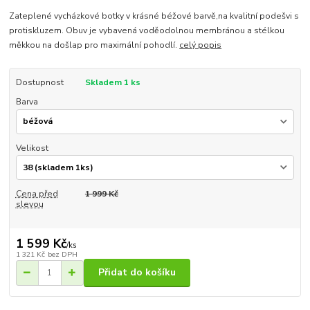
Zateplené vycházkové botky v krásné béžové barvě,na kvalitní podešvi s
protiskluzem. Obuv je vybavená voděodolnou membránou a stélkou
měkkou na došlap pro maximální pohodlí.
celý popis
Dostupnost
Skladem 1 ks
Barva
Velikost
Cena před
1 999 Kč
slevou
1 599 Kč
/
ks
1 321 Kč
bez DPH
Přidat do košíku