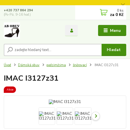
0
ks
+420 737 864 294
za
0 Kč
(Po-Pá, 9-16 hod.)
Menu
Hledat
Úvod
Dámská obuv
podzim/zima
šněrovací
IMAC I3127z31
IMAC I3127z31
Akce