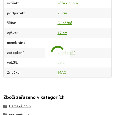
svršek
kůže - nubuk
podpatek
2,5cm
šířka
G- běžná
výška
17 cm
membrána
ano
zateplení
velmi teplé
vel.38
25 cm
Značka
IMAC
Zboží zařazeno v kategoriích
Dámská obuv
podzim/zima