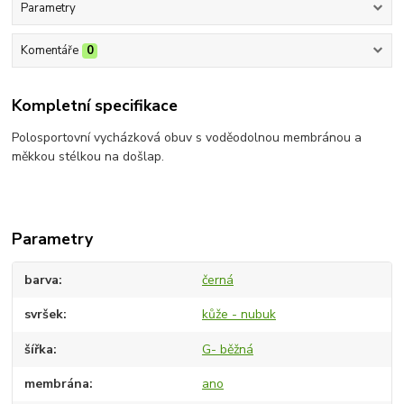
Parametry
Komentáře
0
Kompletní specifikace
Polosportovní vycházková obuv s voděodolnou membránou a
měkkou stélkou na došlap.
Parametry
barva
černá
svršek
kůže - nubuk
šířka
G- běžná
membrána
ano