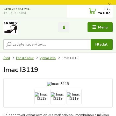
0
ks
+420 737 864 294
za
0 Kč
(Po-Pá, 9-16 hod.)
Menu
Hledat
Úvod
Pánská obuv
vycházková
Imac I3119
Imac I3119
Polosportovní vycházková obuv s voděodolnou membránou a měkkou