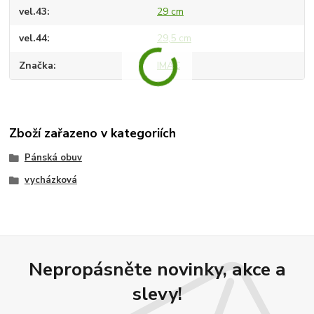
vel.43
29 cm
vel.44
29,5 cm
Značka
IMAC
Zboží zařazeno v kategoriích
Pánská obuv
vycházková
Nepropásněte novinky, akce a
slevy!