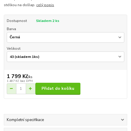
stélkou na došlap.
celý popis
Dostupnost
Skladem 2 ks
Barva
Velikost
1 799 Kč
/
ks
1 487 Kč
bez DPH
Přidat do košíku
Kompletní specifikace