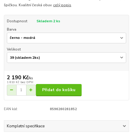
špičkou. Kvalitní česká obuv.
celý popis
Dostupnost
Skladem 2 ks
Barva
Velikost
2 190 Kč
/
ks
1 810 Kč
bez DPH
Přidat do košíku
EAN kód:
8596260261852
Kompletní specifikace