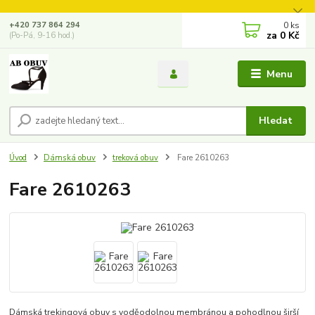
0
ks
+420 737 864 294
za
0 Kč
(Po-Pá, 9-16 hod.)
Menu
Hledat
Úvod
Dámská obuv
treková obuv
Fare 2610263
Fare 2610263
Dámská trekingová obuv s voděodolnou membránou a pohodlnou širší