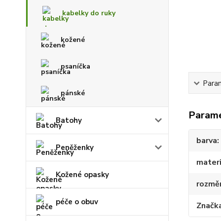
kabelky do ruky
kožené
psaníčka
Para
pánské
Param
Batohy
barva
Peněženky
materi
Kožené opasky
rozmě
péče o obuv
Značk