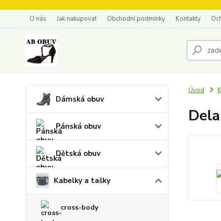
O nás
Jak nakupovat
Obchodní podmínky
Kontakty
Oc
Úvod
K
Dámská obuv
Dela
Pánská obuv
Dětská obuv
Kabelky a tašky
cross-body