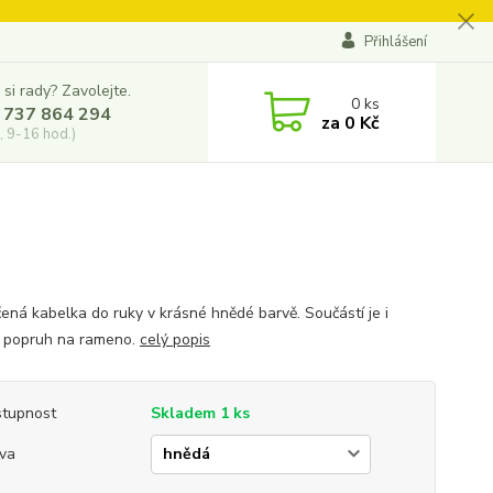
Přihlášení
 si rady? Zavolejte.
0
ks
 737 864 294
za
0 Kč
, 9-16 hod.)
ená kabelka do ruky v krásné hnědé barvě. Součástí je i
 popruh na rameno.
celý popis
tupnost
Skladem 1 ks
va