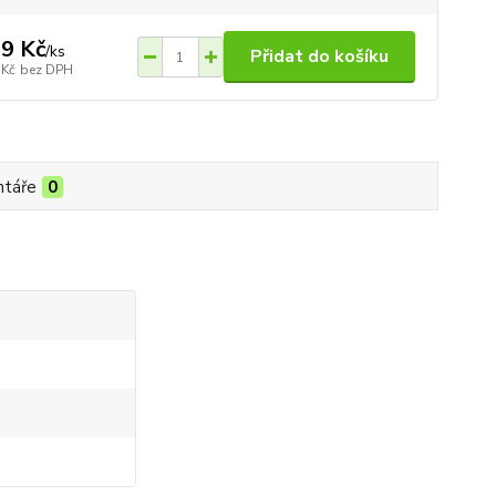
9 Kč
/
ks
Přidat do košíku
 Kč
bez DPH
táře
0