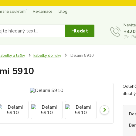
hrana soukromí
Reklamace
Blog
Nevíte
Hledat
+420
(Po-Pá
abelky a tašky
kabelky do ruky
Delami 5910
mi 5910
Odlehč
dlouhý
Dos
Bar