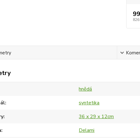
99
826
metry
Komen
etry
hnědá
ál
syntetika
ry
36 x 29 x 12cm
a
Delami