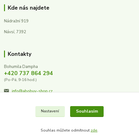
Kde nás najdete
Nádražní 919
Návsí, 7392
Kontakty
Bohumila Dampha
+420 737 864 294
(Po-Pá, 9-16 hod.)
info@abobuv-shop.cz
Souhlasím
Nastavení
Souhlas můžete odmítnout
zde
.
Vytvořeno na
Eshop-rychle.cz