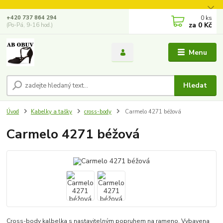
0
ks
+420 737 864 294
za
0 Kč
(Po-Pá, 9-16 hod.)
Menu
Hledat
Úvod
Kabelky a tašky
cross-body
Carmelo 4271 béžová
Carmelo 4271 béžová
Cross-body kalbelka s nastavitelným popruhem na rameno. Vybavena