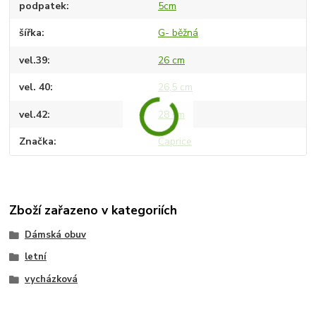
podpatek
5cm
šířka
G- běžná
vel.39
26 cm
vel. 40
26,5 cm
vel.42
28 cm
Značka
Caprice
Zboží zařazeno v kategoriích
Dámská obuv
letní
vycházková