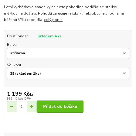
Letní vycházkové sandálky na extra pohodlné poděšvi se stélkou
měkkou na došlap. Pohodlí zaručuje i nízký klínek, obuv je vhodná na
běžnou šířku chodidla.
celý popis
Dostupnost
Skladem 4 ks
Barva
Velikost
1 199 Kč
/
ks
991 Kč
bez DPH
Přidat do košíku