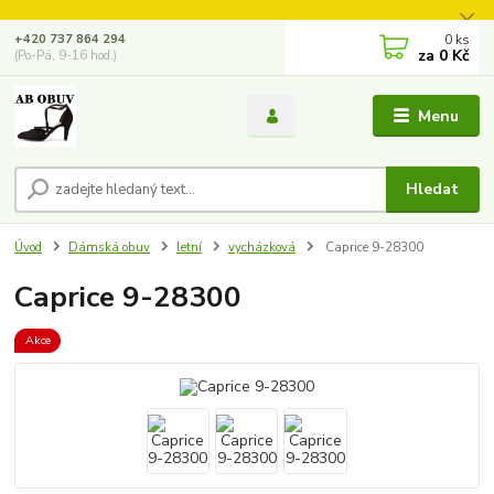
0
ks
+420 737 864 294
za
0 Kč
(Po-Pá, 9-16 hod.)
Menu
Hledat
Úvod
Dámská obuv
letní
vycházková
Caprice 9-28300
Caprice 9-28300
Akce