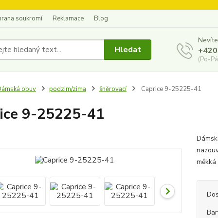
hrana soukromí
Reklamace
Blog
Nevíte
Hledat
+420
(Po-Pá
Dámská obuv
podzim/zima
šněrovací
Caprice 9-25225-41
ice 9-25225-41
Dámská
nazouvá
měkká 
Dos
Bar