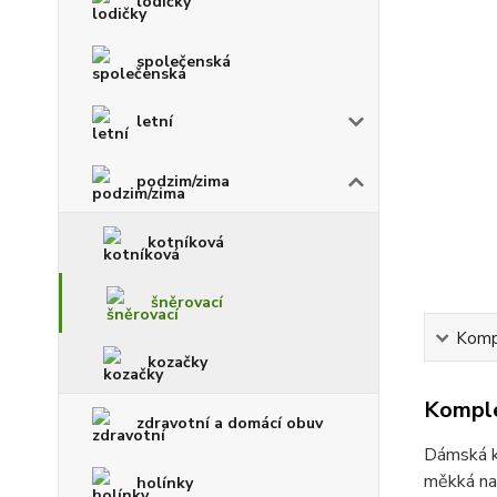
lodičky
společenská
letní
podzim/zima
kotníková
šněrovací
Kompl
kozačky
Komple
zdravotní a domácí obuv
Dámská ko
měkká na
holínky