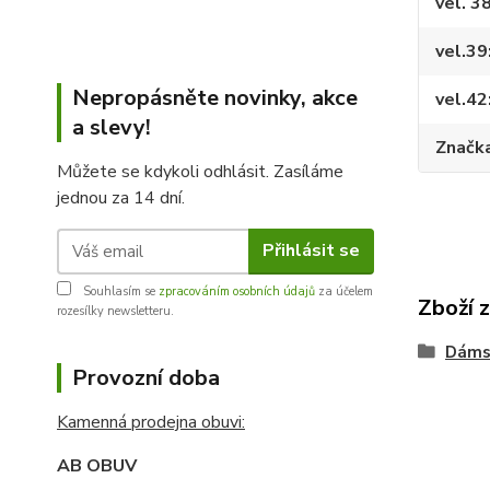
vel. 3
vel.39
Nepropásněte novinky, akce
vel.42
a slevy!
Značk
Můžete se kdykoli odhlásit. Zasíláme
jednou za 14 dní.
Přihlásit se
Souhlasím se
zpracováním osobních údajů
za účelem
Zboží 
rozesílky newsletteru.
Dáms
Provozní doba
Kamenná prodejna obuvi:
AB OBUV