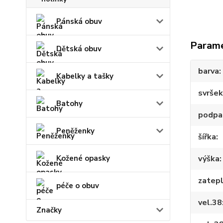
Pánská obuv
Param
Dětská obuv
barva
Kabelky a tašky
svršek
Batohy
podpa
Peněženky
šířka
Kožené opasky
výška
zatepl
péče o obuv
vel.38
Značky