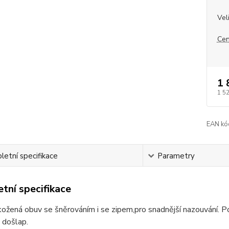
Vel
Cen
1 
1 5
EAN kó
etní specifikace
Parametry
tní specifikace
žená obuv se šněrováním i se zipem,pro snadnější nazouvání. Poho
 došlap.