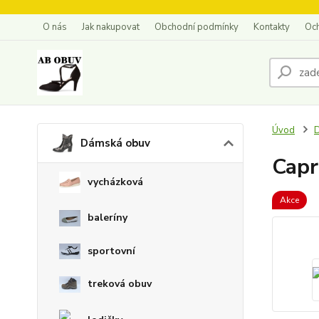
O nás
Jak nakupovat
Obchodní podmínky
Kontakty
Oc
Úvod
Dámská obuv
Capr
vycházková
Akce
baleríny
sportovní
treková obuv