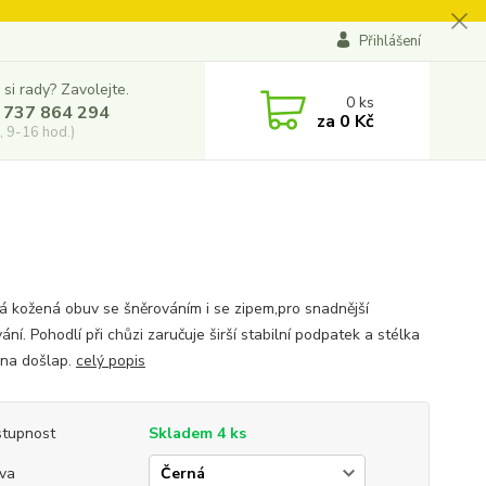
Přihlášení
 si rady? Zavolejte.
0
ks
 737 864 294
za
0 Kč
, 9-16 hod.)
 kožená obuv se šněrováním i se zipem,pro snadnější
ní. Pohodlí při chůzi zaručuje širší stabilní podpatek a stélka
na došlap.
celý popis
tupnost
Skladem 4 ks
va