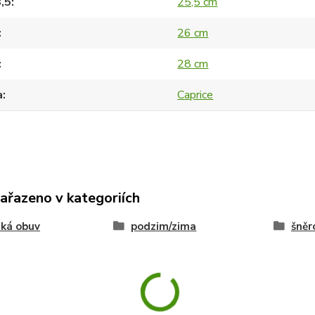
8,5
25,5 cm
26 cm
28 cm
a
Caprice
zařazeno v kategoriích
ká obuv
podzim/zima
šněr