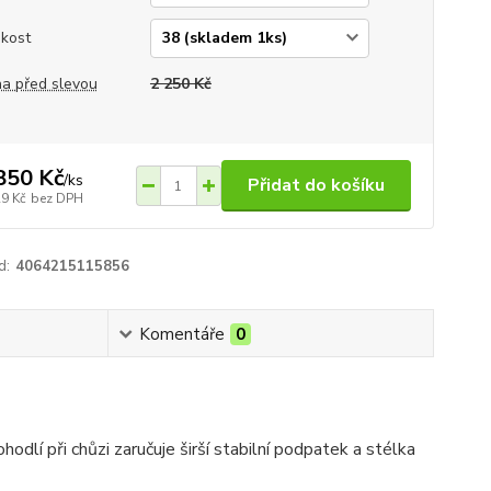
ikost
a před slevou
2 250 Kč
850 Kč
/
ks
Přidat do košíku
29 Kč
bez DPH
d:
4064215115856
Komentáře
0
dlí při chůzi zaručuje širší stabilní podpatek a stélka