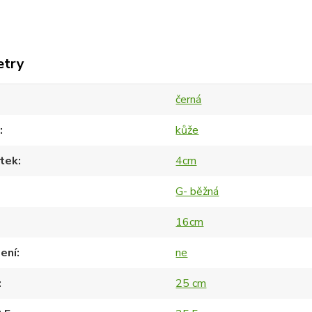
etry
černá
kůže
tek
4cm
G- běžná
16cm
ení
ne
25 cm