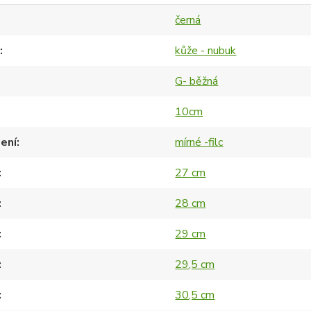
černá
kůže - nubuk
G- běžná
10cm
ení
mírné -filc
27 cm
28 cm
29 cm
29,5 cm
30,5 cm