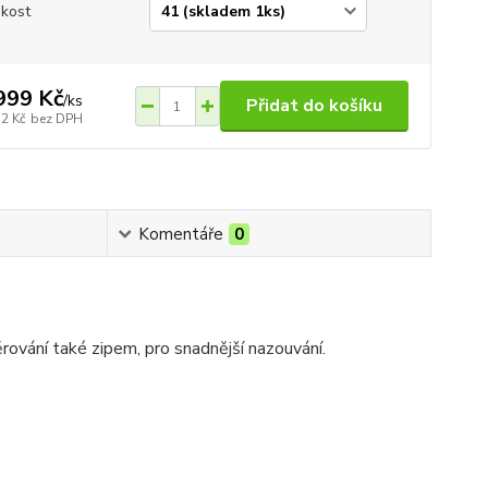
ikost
999 Kč
/
ks
Přidat do košíku
52 Kč
bez DPH
Komentáře
0
ování také zipem, pro snadnější nazouvání.