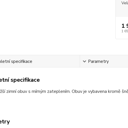
Vel
1 
1 6
etní specifikace
Parametry
tní specifikace
žší zimní obuv s mírným zateplením. Obuv je vybavena kromě šněr
etry