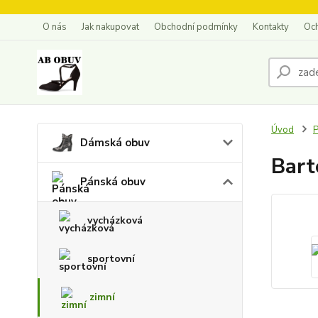
O nás
Jak nakupovat
Obchodní podmínky
Kontakty
Oc
Úvod
P
Dámská obuv
Bart
Pánská obuv
vycházková
sportovní
zimní