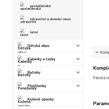
společenská
zdravotní a domácí obuv
letní
Dětská obuv
Kompl
Kabelky a tašky
Komple
Batohy
Pánská ni
Peněženky
Kožené opasky
Param