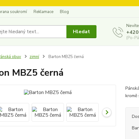
hrana soukromí
Reklamace
Blog
Nevíte
Hledat
+420
(Po-Pá
ánská obuv
zimní
Barton MBZ5 černá
on MBZ5 černá
Pánská
kromě 
Dos
Bar