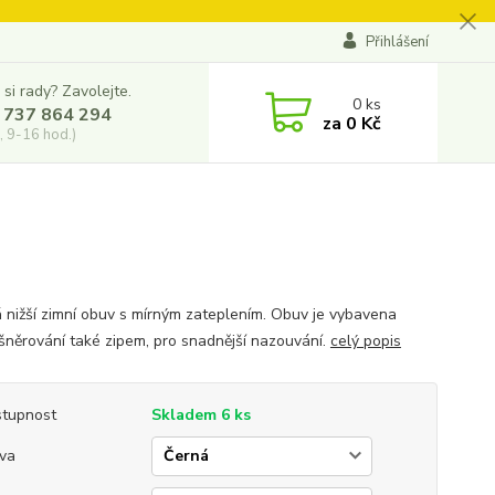
Přihlášení
 si rady? Zavolejte.
0
ks
 737 864 294
za
0 Kč
, 9-16 hod.)
 nižší zimní obuv s mírným zateplením. Obuv je vybavena
šněrování také zipem, pro snadnější nazouvání.
celý popis
tupnost
Skladem 6 ks
va