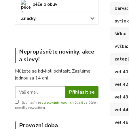
péče o obuv
barva
Značky
svršek
šířka
výška
Nepropásněte novinky, akce
a slevy!
zatepl
Můžete se kdykoli odhlásit. Zasíláme
vel.41
jednou za 14 dní.
vel.42
Přihlásit se
vel.43
Souhlasím se
zpracováním osobních údajů
za účelem
rozesílky newsletteru.
vel.44
vel.46
Provozní doba