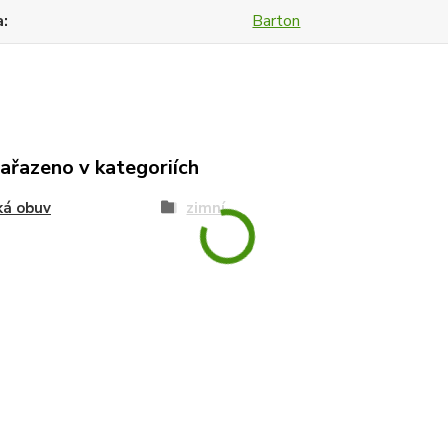
a
Barton
zařazeno v kategoriích
ká obuv
zimní