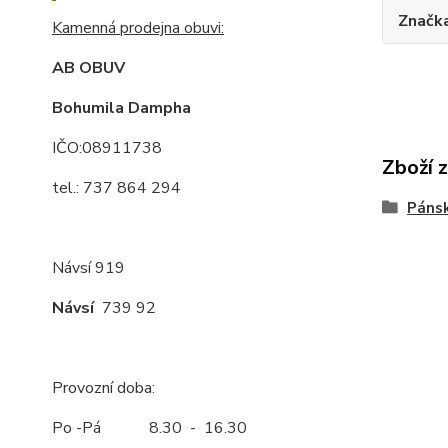
Značk
Kamenná prodejna obuvi:
AB OBUV
Bohumila Dampha
IČO:08911738
Zboží 
tel.: 737 864 294
Páns
Návsí 919
Návsí
739 92
Provozní doba:
Po -Pá 8.30 - 16.30