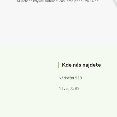
Můžete se kdykoli odhlásit. Zasíláme jednou za 14 dní.
Kde nás najdete
Nádražní 919
Návsí, 7392