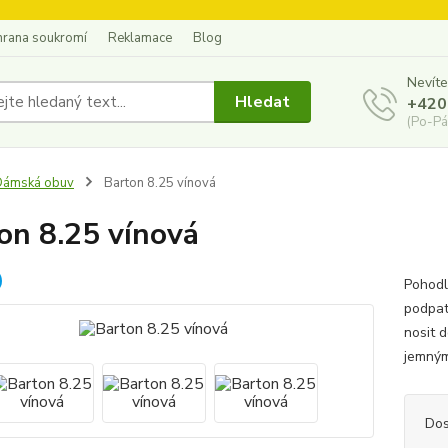
hrana soukromí
Reklamace
Blog
Nevíte
Hledat
+420
(Po-Pá
Dámská obuv
Barton 8.25 vínová
on 8.25 vínová
Pohodl
podpat
nosit d
jemným
Dos