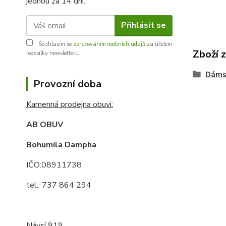
jednou za 14 dní.
Přihlásit se
Souhlasím se
zpracováním osobních údajů
za účelem
Zboží 
rozesílky newsletteru.
Dáms
Provozní doba
Kamenná prodejna obuvi:
AB OBUV
Bohumila Dampha
IČO:08911738
tel.: 737 864 294
Návsí 919