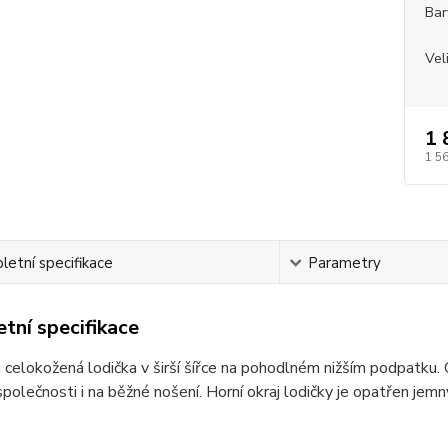
Bar
Vel
1 
1 5
etní specifikace
Parametry
tní specifikace
celokožená lodička v širší šířce na pohodlném nižším podpatku.
společnosti i na běžné nošení. Horní okraj lodičky je opatřen je