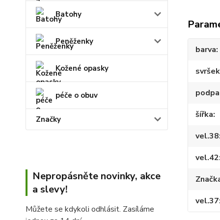
Batohy
Param
Peněženky
barva
Kožené opasky
svršek
podpa
péče o obuv
šířka
Značky
vel.38
vel.42
Nepropásněte novinky, akce
Značk
a slevy!
vel.37
Můžete se kdykoli odhlásit. Zasíláme