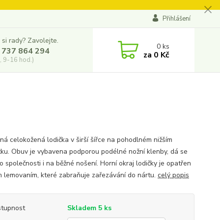
Přihlášení
 si rady? Zavolejte.
0
ks
 737 864 294
za
0 Kč
, 9-16 hod.)
ná celokožená lodička v širší šířce na pohodlném nižším
ku. Obuv je vybavena podporou podélné nožní klenby, dá se
o společnosti i na běžné nošení. Horní okraj lodičky je opatřen
 lemovaním, které zabraňuje zařezávání do nártu.
celý popis
tupnost
Skladem 5 ks