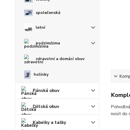
společenská
letní
podzim/zima
zdravotní a domácí obuv
holínky
Kompl
Pánská obuv
Komple
Dětská obuv
Pohodlná 
nosit do 
Kabelky a tašky