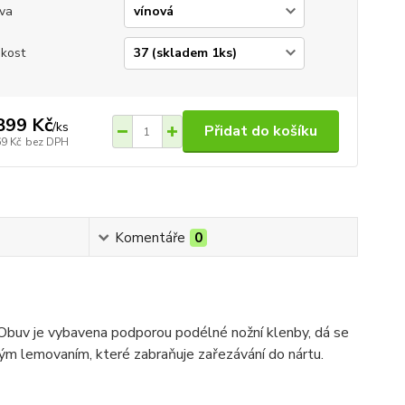
va
ikost
899 Kč
/
ks
Přidat do košíku
69 Kč
bez DPH
Komentáře
0
 Obuv je vybavena podporou podélné nožní klenby, dá se
mným lemovaním, které zabraňuje zařezávání do nártu.