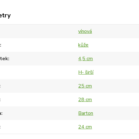
etry
vínová
kůže
tek
4,5 cm
H- širší
25 cm
28 cm
a
Barton
24 cm