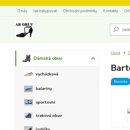
O nás
Jak nakupovat
Obchodní podmínky
Kontakty
Oc
Úvod
Dámská obuv
Bart
vycházková
Novinka
baleríny
sportovní
treková obuv
lodičky