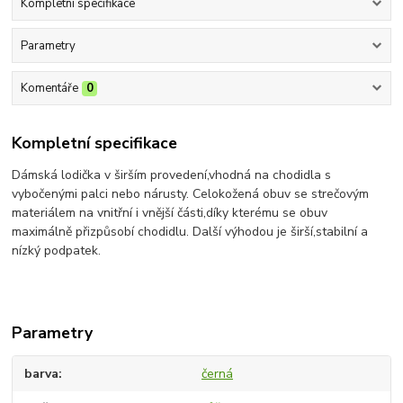
Kompletní specifikace
Parametry
Komentáře
0
Kompletní specifikace
Dámská lodička v širším provedení,vhodná na chodidla s
vybočenými palci nebo nárusty. Celokožená obuv se strečovým
materiálem na vnitřní i vnější části,díky kterému se obuv
maximálně přizpůsobí chodidlu. Další výhodou je širší,stabilní a
nízký podpatek.
Parametry
barva
černá