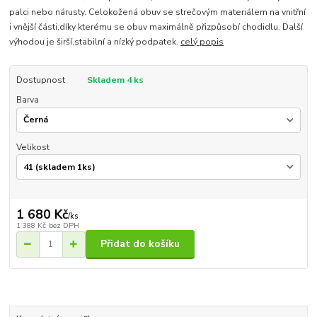
palci nebo nárusty. Celokožená obuv se strečovým materiálem na vnitřní
i vnější části,díky kterému se obuv maximálně přizpůsobí chodidlu. Další
výhodou je širší,stabilní a nízký podpatek.
celý popis
Dostupnost
Skladem 4 ks
Barva
Velikost
1 680 Kč
/
ks
1 388 Kč
bez DPH
Přidat do košíku