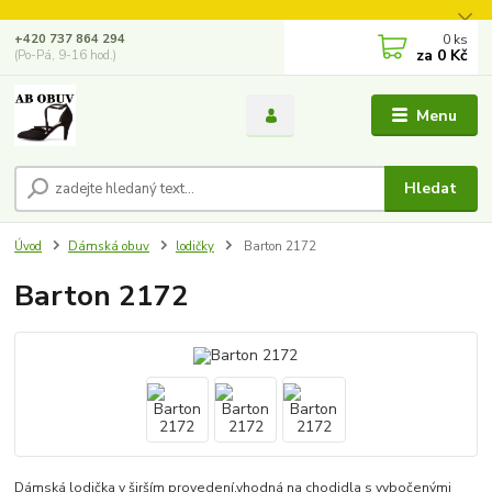
0
ks
+420 737 864 294
za
0 Kč
(Po-Pá, 9-16 hod.)
Menu
Hledat
Úvod
Dámská obuv
lodičky
Barton 2172
Barton 2172
Dámská lodička v širším provedení,vhodná na chodidla s vybočenými