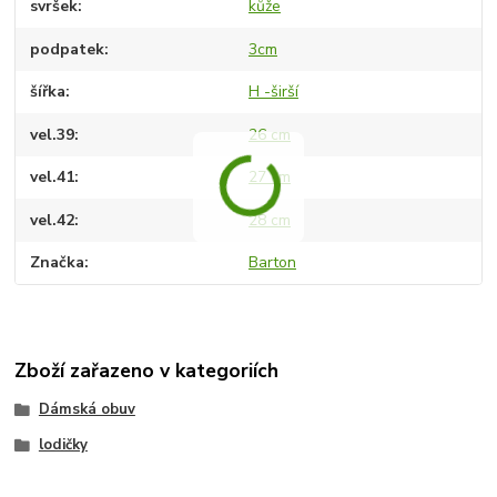
svršek
kůže
podpatek
3cm
šířka
H -širší
vel.39
26 cm
vel.41
27 cm
vel.42
28 cm
Značka
Barton
Zboží zařazeno v kategoriích
Dámská obuv
lodičky