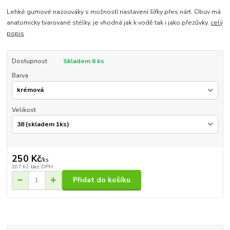
Lehké gumové nazouváky s možností nastavení šířky přes nárt. Obuv má
anatomicky tvarované stélky, je vhodná jak k vodě tak i jako přezůvky.
celý
popis
Dostupnost
Skladem 6 ks
Barva
Velikost
250 Kč
/
ks
207 Kč
bez DPH
Přidat do košíku