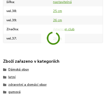
šířka
nastavitelná
vel.38
25 cm
vel.39
26 cm
Značka
American club
vel.37
24 cm
Zboží zařazeno v kategoriích
Dámská obuv
letní
zdravotní a domácí obuv
gumová