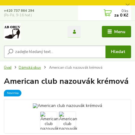
0
ks
+420 737 864 294
za
0 Kč
(Po-Pá, 9-16 hod.)
Menu
Hledat
Úvod
Dámská obuv
American club nazouvák krémová
American club nazouvák krémová
Novinka