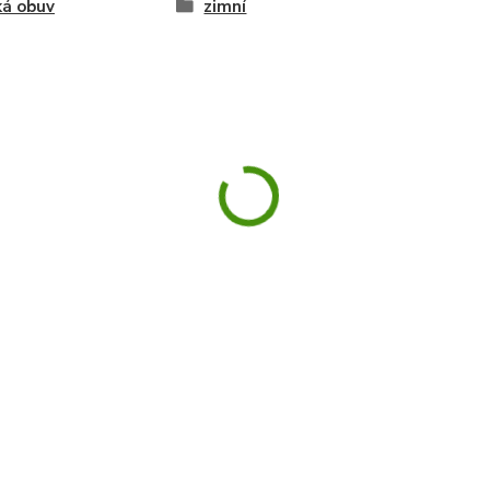
ká obuv
zimní