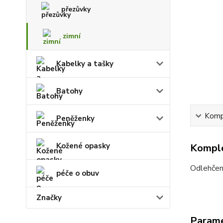
přezůvky
zimní
Kabelky a tašky
Batohy
Kompl
Peněženky
Kožené opasky
Komple
Odlehčená
péče o obuv
Značky
Param