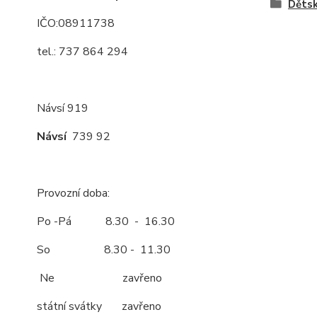
Děts
IČO:08911738
tel.: 737 864 294
Návsí 919
Návsí
739 92
Provozní doba:
Po -Pá 8.30 - 16.30
So 8.30 - 11.30
Ne zavřeno
státní svátky zavřeno