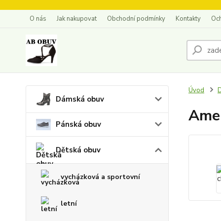
O nás
Jak nakupovat
Obchodní podmínky
Kontakty
Oc
Úvod
D
Dámská obuv
Amer
Pánská obuv
Dětská obuv
vycházková a sportovní
letní