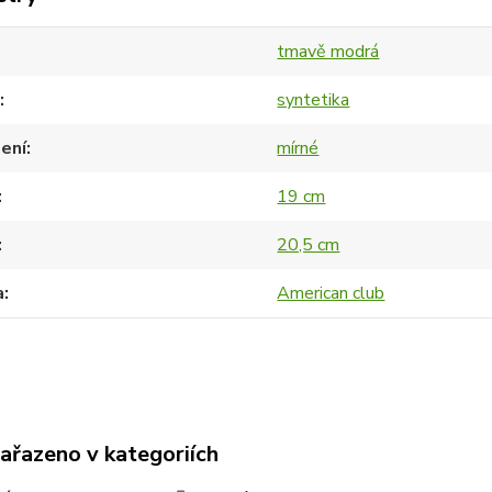
tmavě modrá
syntetika
ení
mírné
19 cm
20,5 cm
a
American club
zařazeno v kategoriích