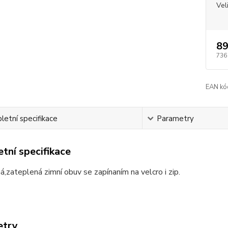
Vel
89
736
EAN kó
etní specifikace
Parametry
tní specifikace
,zateplená zimní obuv se zapínaním na velcro i zip.
etry