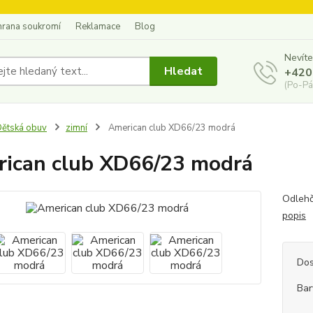
hrana soukromí
Reklamace
Blog
Nevíte
Hledat
+420
(Po-Pá
ětská obuv
zimní
American club XD66/23 modrá
ican club XD66/23 modrá
Odlehč
popis
Dos
Bar