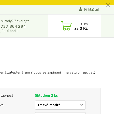
Přihlášení
 si rady? Zavolejte.
0
ks
 737 864 294
za
0 Kč
, 9-16 hod.)
ená,zateplená zimní obuv se zapínaním na velcro i zip.
celý
tupnost
Skladem 2 ks
va