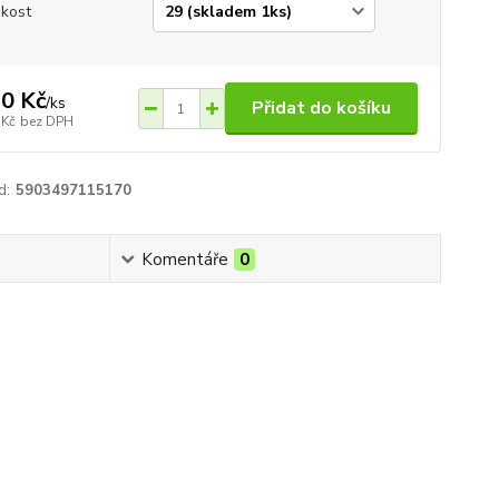
ikost
0 Kč
/
ks
Přidat do košíku
 Kč
bez DPH
d:
5903497115170
Komentáře
0