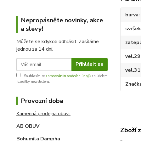
barva
Nepropásněte novinky, akce
a slevy!
svršek
Můžete se kdykoli odhlásit. Zasíláme
zatepl
jednou za 14 dní.
vel.29
Přihlásit se
vel.31
Souhlasím se
zpracováním osobních údajů
za účelem
rozesílky newsletteru.
Značk
Provozní doba
Kamenná prodejna obuvi:
AB OBUV
Zboží 
Bohumila Dampha