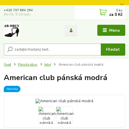
0
ks
+420 737 864 294
za
0 Kč
(Po-Pá, 9-16 hod.)
Menu
Hledat
Úvod
Pánská obuv
letní
American club pánská modrá
American club pánská modrá
Novinka