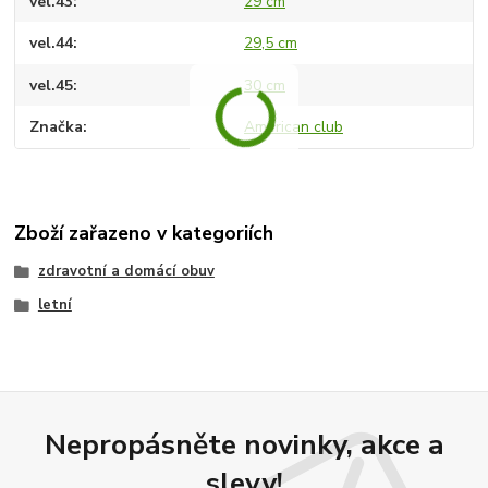
vel.43
29 cm
vel.44
29,5 cm
vel.45
30 cm
Značka
American club
Zboží zařazeno v kategoriích
zdravotní a domácí obuv
letní
Nepropásněte novinky, akce a
slevy!