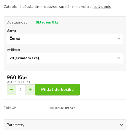
Zateplená dětská zimní obuv,se zapínáním na velcro.
celý popis
Dostupnost
Skladem 8 ks
Barva
Velikost
960 Kč
/
ks
793 Kč
bez DPH
Přidat do košíku
EAN kód:
9010716189747
Parametry