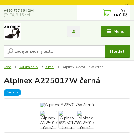
0
ks
+420 737 864 294
za
0 Kč
(Po-Pá, 9-16 hod.)
Menu
Hledat
Úvod
Dětská obuv
zimní
Alpinex A225017W černá
Alpinex A225017W černá
Novinka