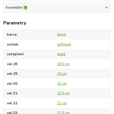
Komentáře
0
Parametry
barva
černá
svršek
softshell
zateplení
teplé
vel.28
18,5 cm
vel.29
19 cm
vel.30
20 cm
vel.31
20,5 cm
vel.32
21 cm
vel.33
21,5 cm