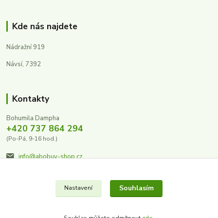
Kde nás najdete
Nádražní 919
Návsí, 7392
Kontakty
Bohumila Dampha
+420 737 864 294
(Po-Pá, 9-16 hod.)
info@abobuv-shop.cz
Souhlasím
Nastavení