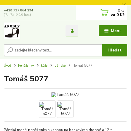
0
ks
+420 737 864 294
za
0 Kč
(Po-Pá, 9-16 hod.)
Menu
Hledat
Úvod
Peněženky
kůže
pánské
Tomáš 5077
Tomáš 5077
Pánská menší peněženka,s kapsou na bankovky a drobné a 12-ti