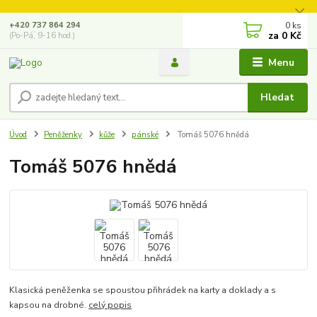
0
ks
+420 737 864 294
za
0 Kč
(Po-Pá, 9-16 hod.)
Menu
Hledat
Úvod
Peněženky
kůže
pánské
Tomáš 5076 hnědá
Tomáš 5076 hnědá
Klasická peněženka se spoustou přihrádek na karty a doklady a s
kapsou na drobné.
celý popis