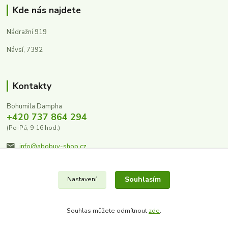
Kde nás najdete
Nádražní 919
Návsí, 7392
Kontakty
Bohumila Dampha
+420 737 864 294
(Po-Pá, 9-16 hod.)
info@abobuv-shop.cz
Souhlasím
Nastavení
Souhlas můžete odmítnout
zde
.
Vytvořeno na
Eshop-rychle.cz