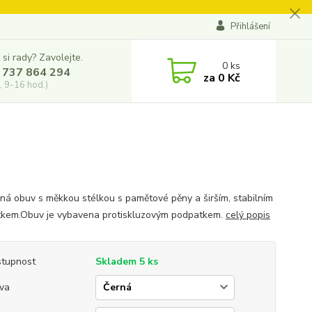
Přihlášení
 si rady? Zavolejte.
0
ks
 737 864 294
za
0 Kč
, 9-16 hod.)
ná obuv s měkkou stélkou s pamětové pěny a širším, stabilním
kem.Obuv je vybavena protiskluzovým podpatkem.
celý popis
tupnost
Skladem 5 ks
va