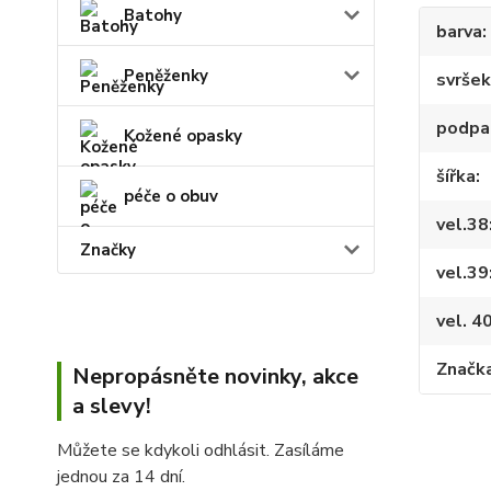
Batohy
barva
Peněženky
svršek
podpa
Kožené opasky
šířka
péče o obuv
vel.38
Značky
vel.39
vel. 4
Značk
Nepropásněte novinky, akce
a slevy!
Můžete se kdykoli odhlásit. Zasíláme
jednou za 14 dní.