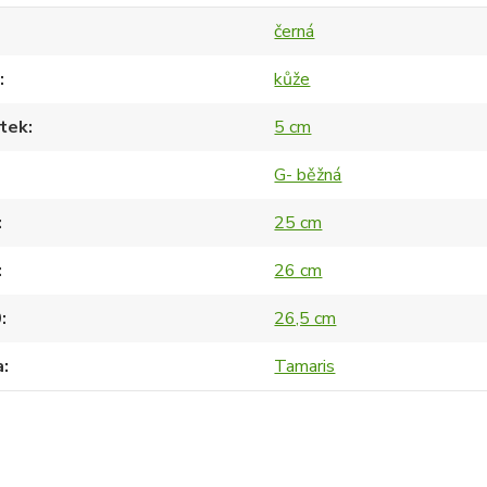
černá
kůže
tek
5 cm
G- běžná
25 cm
26 cm
0
26,5 cm
a
Tamaris