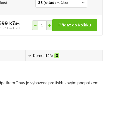
ikost
599 Kč
/
ks
Přidat do košíku
21 Kč
bez DPH
Komentáře
0
odpatkem.Obuv je vybavena protiskluzovým podpatkem.