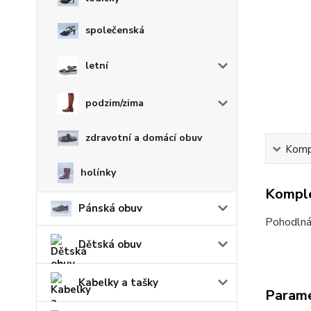
společenská
letní
podzim/zima
zdravotní a domácí obuv
Kompl
holínky
Komple
Pánská obuv
Pohodlná
Dětská obuv
Kabelky a tašky
Param