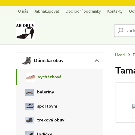
O nás
Jak nakupovat
Obchodní podmínky
Kontakty
Oc
Úvod
Dámská obuv
Tama
vycházková
baleríny
sportovní
treková obuv
lodičky