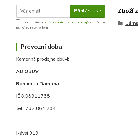
Zboží 
Přihlásit se
Souhlasím se
zpracováním osobních údajů
za účelem
Dáms
rozesílky newsletteru.
Provozní doba
Kamenná prodejna obuvi:
AB OBUV
Bohumila Dampha
IČO:08911738
tel.: 737 864 294
Návsí 919