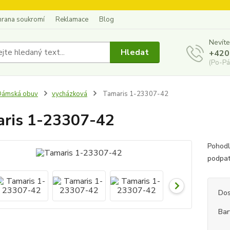
hrana soukromí
Reklamace
Blog
Nevíte
Hledat
+420
(Po-Pá
Dámská obuv
vycházková
Tamaris 1-23307-42
ris 1-23307-42
Pohodl
podpat
Dos
Bar