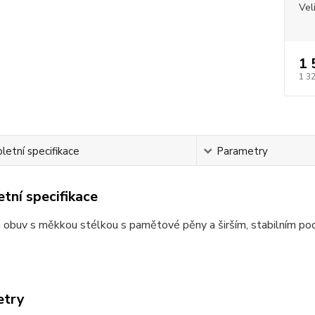
Vel
1 
1 3
etní specifikace
Parametry
tní specifikace
 obuv s měkkou stélkou s pamětové pěny a širším, stabilním p
etry