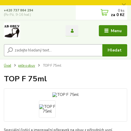
0
ks
+420 737 864 294
za
0 Kč
(Po-Pá, 9-16 hod.)
Menu
Hledat
Úvod
péče o obuv
TOP F 75ml
TOP F 75ml
Speciální čistící a impregační přípravek na obuv z přírodních usní.