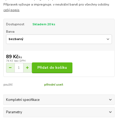
Přípravek vyživuje a impregnuje, v neutrální barvě pro všechny odstíny.
celý popis
Dostupnost
Skladem 20 ks
Barva
89 Kč
/
ks
74 Kč
bez DPH
Přidat do košíku
použití:
přírodní useň
Kompletní specifikace
Parametry