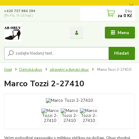
0
ks
+420 737 864 294
za
0 Kč
(Po-Pá, 9-16 hod.)
Menu
Hledat
Úvod
Dámská obuv
zdravotní a domácí obuv
Marco Tozzi 2-27410
Marco Tozzi 2-27410
Velmi pohodlné nazouváky s měkkou stélkou na došlap. Obuv vhodná