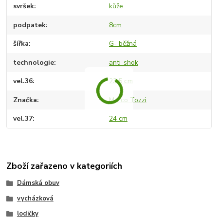
svršek
kůže
podpatek
8cm
šířka
G- běžná
technologie
anti-shok
vel.36
23,5 cm
Značka
Marco Tozzi
vel.37
24 cm
Zboží zařazeno v kategoriích
Dámská obuv
vycházková
lodičky