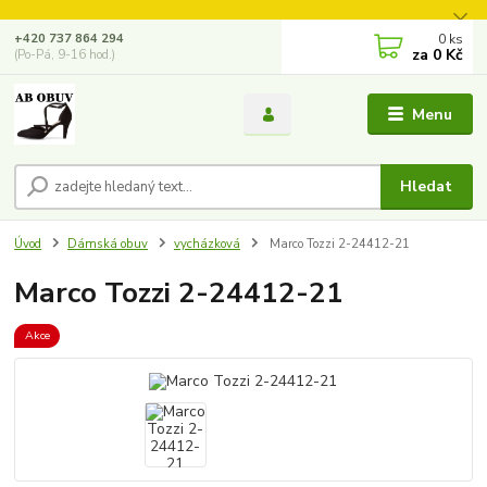
0
ks
+420 737 864 294
za
0 Kč
(Po-Pá, 9-16 hod.)
Menu
Hledat
Úvod
Dámská obuv
vycházková
Marco Tozzi 2-24412-21
Marco Tozzi 2-24412-21
Akce