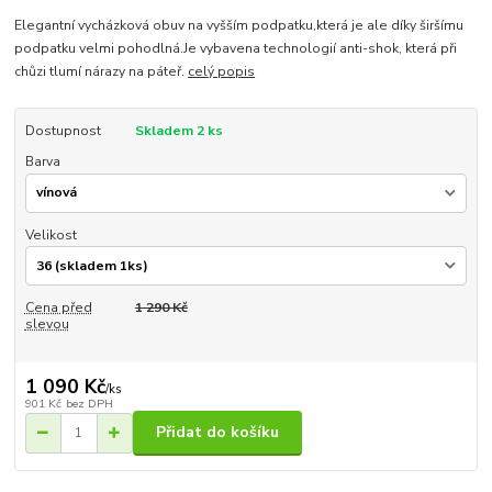
Elegantní vycházková obuv na vyšším podpatku,která je ale díky širšímu
podpatku velmi pohodlná.Je vybavena technologií anti-shok, která při
chůzi tlumí nárazy na páteř.
celý popis
Dostupnost
Skladem 2 ks
Barva
Velikost
Cena před
1 290 Kč
slevou
1 090 Kč
/
ks
901 Kč
bez DPH
Přidat do košíku