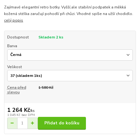
Zajímavé elegantní retro botky. Vyšší,ale stabilní podpatek a měkká
kožená stélka zaručují pohodlí při chůzi. Vhodné spíše na užší chodidlo.
celý popis
Dostupnost
Skladem 2 ks
Barva
Velikost
Cena před
1 580 Kč
slevou
1 264 Kč
/
ks
1 045 Kč
bez DPH
Přidat do košíku