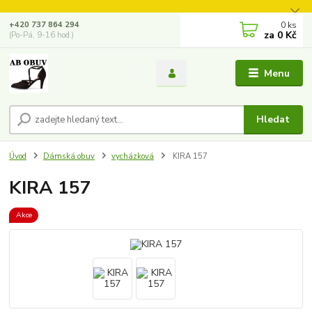
0
ks
+420 737 864 294
za
0 Kč
(Po-Pá, 9-16 hod.)
Menu
Hledat
Úvod
Dámská obuv
vycházková
KIRA 157
KIRA 157
Akce