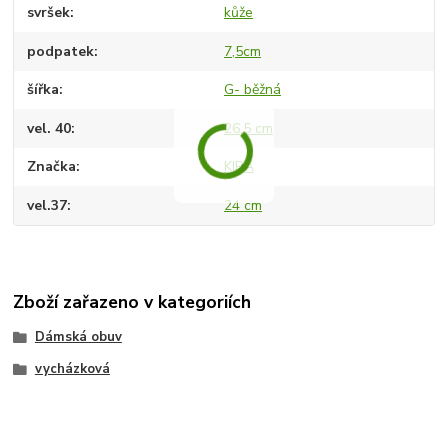
svršek
kůže
podpatek
7,5cm
šířka
G- běžná
vel. 40
26,5 cm
Značka
KIRA
vel.37
24 cm
Zboží zařazeno v kategoriích
Dámská obuv
vycházková